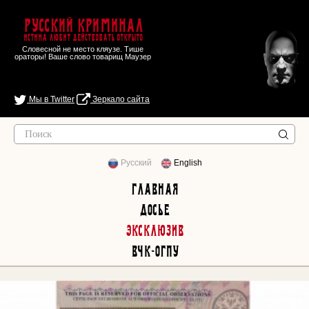
Русский Криминал
Истина любит действовать открыто
Словесной не место кляузе. Тише
ораторы! Ваше слово товарищ Маузер
Мы в Twitter
Зеркало сайта
Русский
English
Главная
Досье
Эксклюзив
ВЧК-ОГПУ