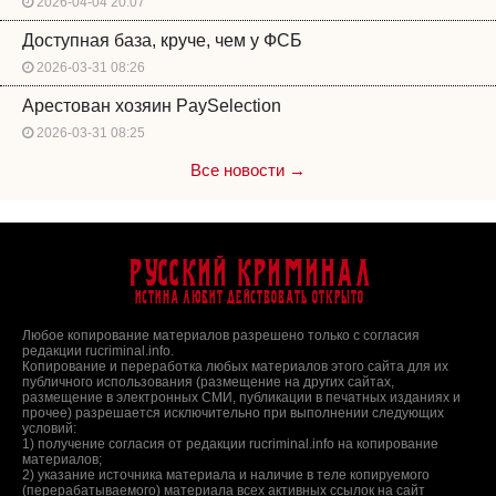
2026-04-04 20:07
Доступная база, круче, чем у ФСБ
2026-03-31 08:26
Арестован хозяин PaySelection
2026-03-31 08:25
Все новости →
Русский Криминал
Истина любит действовать открыто
Любое копирование материалов разрешено только с согласия
редакции rucriminal.info.
Копирование и переработка любых материалов этого сайта для их
публичного использования (размещение на других сайтах,
размещение в электронных СМИ, публикации в печатных изданиях и
прочее) разрешается исключительно при выполнении следующих
условий:
1) получение согласия от редакции rucriminal.info на копирование
материалов;
2) указание источника материала и наличие в теле копируемого
(перерабатываемого) материала всех активных ссылок на сайт