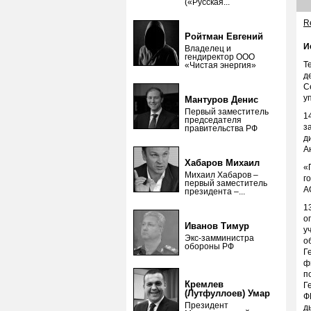
(«Русская...
Re
Ройтман Евгений
И
Владелец и
гендиректор ООО
Т
«Чистая энергия»
д
С
у
Мантуров Денис
Первый заместитель
1
председателя
з
правительства РФ
д
А
Хабаров Михаил
«
Михаил Хабаров –
г
первый заместитель
А
президента –...
1
о
Иванов Тимур
у
Экс-замминистра
о
обороны РФ
Г
ф
п
Кремлев
Г
(Лутфуллоев) Умар
Ф
Президент
д