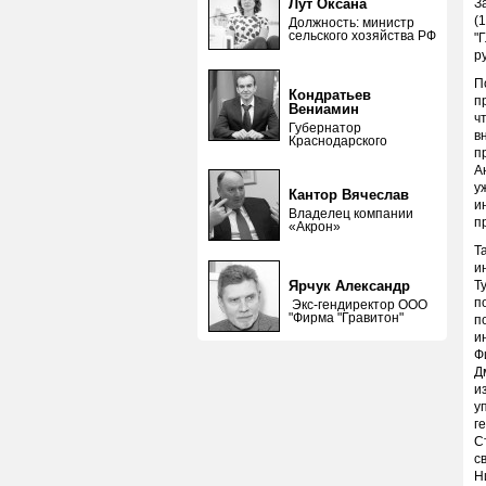
Лут Оксана
З
(
Должность: министр
сельского хозяйства РФ
"
р
П
Кондратьев
п
Вениамин
ч
Губернатор
в
Краснодарского
п
А
у
Кантор Вячеслав
и
Владелец компании
п
«Акрон»
Т
и
Ярчук Александр
Т
п
Экс-гендиректор ООО
"Фирма "Гравитон"
п
и
Ф
Д
и
у
г
С
с
Н