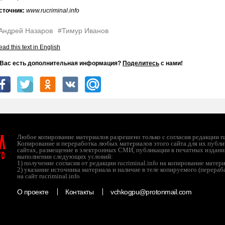
сточник:
www.rucriminal.info
Андрей Назаров
#Тимур Иванов
ad this text in English
 Вас есть дополнительная информация?
Поделитесь
с нами!
л
Любое копирование материалов разрешено только с согласия редакции ruc
Копирование и переработка любых материалов этого сайта для их публи
сайтах, размещение в электронных СМИ, публикации в печатных издани
ТО
выполнении следующих условий:
1) получение согласия от редакции rucriminal.info на копирование матер
2) указание источника материала и наличие в теле копируемого (перера
на сайт rucriminal.info
О проекте
Контакты
vchkogpu@protonmail.com