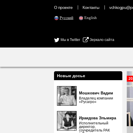
О проекте
Контакты
vchkogpu@pr
Русский
English
Мы в Twitter
Зеркало сайта
Новые досье
20
Мошкович Вадим
Владелец компании
«Русагро»
Ираидова Эльмира
Исполнительный
директор,
соучредитель РАК