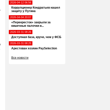
2026-04-12 06:56
Коррупционер Кондратьев нашел
,
защиту у Путина
2026-04-04 20:07
«Перекресток» закрыли за
кишечные палочки и...
2026-03-31 08:26
Доступная база, круче, чем у ФСБ
2026-03-31 08:25
е
,
Арестован хозяин PaySelection
Все новости