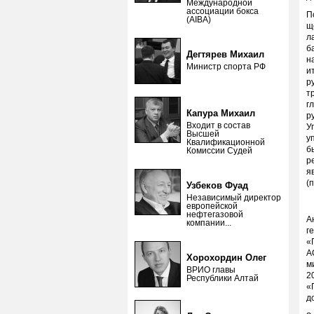
Международной
ассоциации бокса
П
(AIBA)
щ
л
б
Дегтярев Михаил
н
Министр спорта РФ
и
р
т
г
Капура Михаил
р
Входит в состав
У
Высшей
у
Квалификационной
б
Комиссии Судей
р
я
(
Узбеков Фуад
Независимый директор
европейской
нефтегазовой
А
компании...
г
«
А
Хорохордин Олег
м
ВРИО главы
2
Республики Алтай
«
д