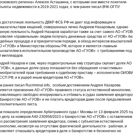
осковского региона» Алексея Асташкина, с которыми они вместе похитили
бъекты недвижимости в 2019-2021 годах, о чем ранее писал ВЧК-ОГПУ.
а достаточную лояльность ДВКР ФСБ РФ не дает ход информации и
оказательствам хищений, совершенных лично Андреем Назаровым, однако
анную лояльность Андрей Назаров заработал также за счет самого АО «ГУОВ
озволяя «правильным» людям получать денежные средства от АО «ГУОВ» бе
удебных процедур и в приоритетном порядке, в обход интересов взыскателей
О «ГУОВ» и Министерства обороны РФ, которое и является главным
зыскателем в исполнительном производстве АО «ГУОВ» с требованиями под
0 миллиардов.
ндрей Назаров и сам, через подконтрольные ему структуры скупает долги АО
ГУОВ», и данные долги сразу погашаются без обращения «счастливых»
риобретателей прав требования к судебному приставу – исполнителю ОИОВ
ССП РФ, и в ущерб иным кредиторам АО «ГУОВ».
ак ранее писал Rucriminal.info, особым достижением Андрея Назарова
вляется присвоение АО «ГУОВ» правового статуса естественной монополии,
озволяющего свободно игнорировать и отбивать в судах заявления кредиторо
 банкротстве АО «ГУОВ» и не платить кредиторам даже после предъявления
сполнительного листа.
ак показало определение Арбитражного суда г. Москвы от 13 февраля 2025 го
о делу за номером А40-230958/2023 о банкротстве АО «ГУОВ» с оставлением
ез рассмотрения заявления кредитора, схема с субъектом естественной
онополии, несмотря на отсутствие фактической деятельности - рабочая, и
озволяет отказывать кредиторам в деле о банкротстве и бесконечно не