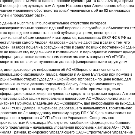
а прошедшее с момента нашей прошлой публикации 14 мая 2024 года время
10 месяцев) под руководством Андрея Назарова долг Акционерного общества
Главное управление обустройства войск" увеличился с 59 до 82 миллиардов
ублей и продолжает расти.
о данным Rucriminal.info, показательное отсутствие интереса
равоохранительных органов к данной персоне не случайно, и объясняется те
то за прошедшее с момента нашей публикации время, несмотря на
нушительный объем сведений и материалов, накопленных ДВКР ФСБ РФ на
реступления самого Андрея Назарова – делу не дают ход в связи с тем, что
ндрей Назаров пошел на сотрудничество и занял позицию постепенной сдач
же не нужных ему подельников и компаньонов, и периодически сливает нужну
нформацию, а также позволяет силовикам залазить в карман АО «ГУОВ»,
риоритетно оплачивая купленные долги аффилированным им структурам.
ак, имея достоверную информацию об АО «Оборонлогистика» он слил
нформацию о махинациях Тимура Иванова и Андрея Булгакова при покупке в
урции ржавых старых судов для «Сирийского экспресса» по цене новых, дал
оказания на свою давнюю подельницу Ларису Левину о махинациях при
олучении кредита на покупку кораблей в банке «Интеркоммерц», слил
нформацию о схемах хищения денежных средств на крымские паромы Антон
илатовым, работавшим генеральным директором АО «Оборонлогистика», и
митрием Пуримом, владельцем АО «Совфрахт», дал информацию на выходца
з АО «ГУОВ» Дамира Гильфанова, работавшего начальником Строительного
правления по Ленинградскому военному округу ППК ВСК, слил компромат на
енерального директора ФГУП «Главное Управление Специального
троительства» Александра Молодченко, сообщил информацию на бывшего
воего подельника – начальника управления проблемных активов АО «ГУОВ»
иколая Грачева, конкурсного управляющего ОАО «Строительное управление