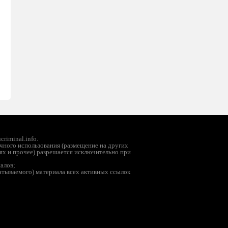
riminal.info.
чного использования (размещение на других
ях и прочее) разрешается исключительно при
иалов;
батываемого) материала всех активных ссылок