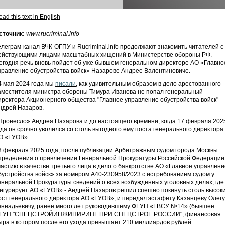
ad this text in English
сточник:
www.rucriminal.info
елеграм-канал ВЧК-ОГПУ и Rucriminal.info продолжают знакомить читателей с
ействующими лицами масштабных хищений в Министерстве обороны РФ.
егодня речь вновь пойдет об уже бывшем генеральном директоре АО «Главно
правление обустройства войск» Назарове Андрее Валентиновиче.
4 мая 2024 года мы
писали
, как удивительным образом в дело арестованного
аместителя министра обороны Тимура Иванова не попал генеральный
иректора Акционерного общества "Главное управление обустройства войск"
ндрей Назаров.
Пронесло» Андрея Назарова и до настоящего времени, когда 17 февраля 202
ода он срочно уволился со столь выгодного ему поста генерального директора
О «ГУОВ».
3 февраля 2025 года, после публикации Арбитражным судом города Москвы
пределения о привлечении Генеральной Прокуратуры Российской Федерации
частию в качестве третьего лица в дело о банкротстве АО «Главное управлени
бустройства войск» за номером А40-230958/2023 с истребованием судом у
енеральной Прокуратуры сведений о всех возбужденных уголовных делах, где
игурирует АО «ГУОВ» - Андрей Назаров решил спешно покинуть столь высок
ост генерального директора АО «ГУОВ», и передал эстафету Казанцеву Олегу
еннадьевичу, ранее много лет руководившему ФГУП «ГВСУ №14» (бывшее
ГУП "СПЕЦСТРОЙИНЖИНИРИНГ ПРИ СПЕЦСТРОЕ РОССИИ", финансовая
ыра в котором после его ухода превышает 210 миллиардов рублей.