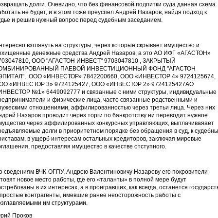
озвращать долги. Очевидно, что без финансовой подпитки суда данная схема
аботать не будет, и в этом тоже преуспел Андрей Назаров, найдя подход к
удье и решив нужный вопрос перед судебным заседанием.
нтересно взглянуть на структуры, через которые скрывает имущество и
охищенные денежные средства Андрей Назаров, а это АО ИФГ «АГАСТОН»
703047810, ООО "АГАСТОН ИНВЕСТ" 9703047810 , ЗАКРЫТЫЙ
ОМБИНИРОВАННЫЙ ПАЕВОЙ ИНВЕСТИЦИОННЫЙ ФОНД "АГАСТОН
ЭПИТАЛ", ООО «ИНВЕСТОР» 7842200660, ООО «ИНВЕСТОР 4» 9724125674,
ОО «ИНВЕСТОР 3» 9724125427, ООО «ИНВЕСТОР 2» 9724125427АО
ИНВЕСТОР №1» 6449092777 и связанные с ними структуры, индивидуальные
редприниматели и физические лица, часто связанные родственными и
ружескими отношениями, аффилированностью через третьи лица. Через них
ндрей Назаров проводит через торги по банкротству ни переводит нужное
мущество через аффилированных конкурсных управляющих, выплачиваяает
редъявляемые долги в приоритетном порядке без обращения в суд, к судебн
риставам, в ущерб интересам остальных кредиторов, заключая мировые
оглашения, предоставляя имущество в качестве отступного.
о сведениям ВЧК-ОГПУ, Андрею Валентиновичу Назарову его покровители
отовят новое место работы, где его «таланты» в полной мере будут
остребованы в их интересах, а в проигравших, как всегда, останется государст
 простые контрагенты, имевшие ранее неосторожность работы с
озглавляемыми им структурами.
рий Проков