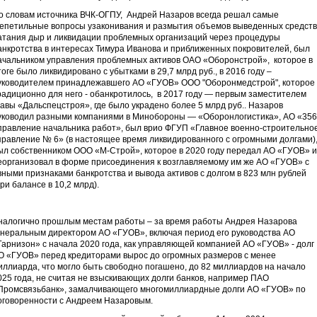
о словам источника ВЧК-ОГПУ, Андрей Назаров всегда решал самые
епетильные вопросы узаконивания и размытия объемов выведенных средств
атания дыр и ликвидации проблемных организаций через процедуры
анкротства в интересах Тимура Иванова и приближенных покровителей, был
ачальником управления проблемных активов ОАО «Оборонстрой», которое в
тоге было ликвидировано с убытками в 29,7 млрд руб., в 2016 году –
уководителем принадлежавшего АО «ГУОВ» ООО "Оборонмедстрой", которое
радиционно для него - обанкротилось, в 2017 году — первым заместителем
лавы «Дальспецстроя», где было украдено более 5 млрд руб.. Назаров
уководил разными компаниями в Минобороны — «Оборонлогистика», АО «356
правление начальника работ», был врио ФГУП «Главное военно-строительно
правление № 6» (в настоящее время ликвидированного с огромными долгами)
ыл собственником ООО «М-Строй», которое в 2020 году передал АО «ГУОВ» и
еорганизовал в форме присоединения к возглавляемому им же АО «ГУОВ» с
вными признаками банкротства и вывода активов с долгом в 823 млн рублей
при балансе в 10,2 млрд).
налогично прошлым местам работы – за время работы Андрея Назарова
енеральным директором АО «ГУОВ», включая период его руководства АО
Гарнизон» с начала 2020 года, как управляющей компанией АО «ГУОВ» - долг
О «ГУОВ» перед кредиторами вырос до огромных размеров с менее
иллиарда, что могло быть свободно погашено, до 82 миллиардов на начало
025 года, не считая не взыскивающих долги банков, например ПАО
Промсвязьбанк», замалчивающего многомиллиардные долги АО «ГУОВ» по
оговоренности с Андреем Назаровым.