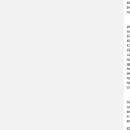
в
р
с
И
п
9
К
К
О
«
п
д
А
и
п
п
с
П
г
в
и
в
Ю