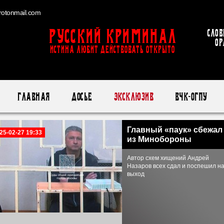
otonmail.com
Русский Криминал
Слов
ор
ИСТИНА ЛЮБИТ ДЕЙСТВОВАТЬ ОТКРЫТО
Главная
Досье
Эксклюзив
ВЧК-ОГПУ
Главный «паук» сбежал
25-02-27 19:33
из Минобороны
Автор схем хищений Андрей
Назаров всех сдал и поспешил н
выход