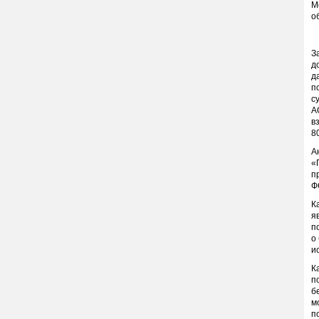
М
о
З
д
д
п
с
А
в
8
А
«
п
Ф
К
я
п
о
и
К
п
б
м
п