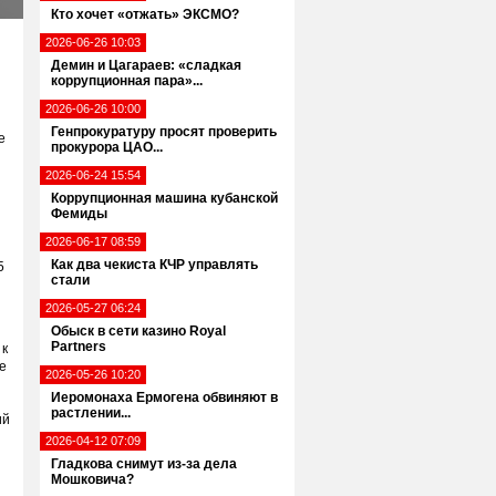
Кто хочет «отжать» ЭКСМО?
2026-06-26 10:03
Демин и Цагараев: «сладкая
коррупционная пара»...
2026-06-26 10:00
Генпрокуратуру просят проверить
е
прокурора ЦАО...
2026-06-24 15:54
Коррупционная машина кубанской
Фемиды
2026-06-17 08:59
Как два чекиста КЧР управлять
5
стали
2026-05-27 06:24
Обыск в сети казино Royal
Partners
 к
е
2026-05-26 10:20
Иеромонаха Ермогена обвиняют в
растлении...
ий
2026-04-12 07:09
Гладкова снимут из-за дела
Мошковича?