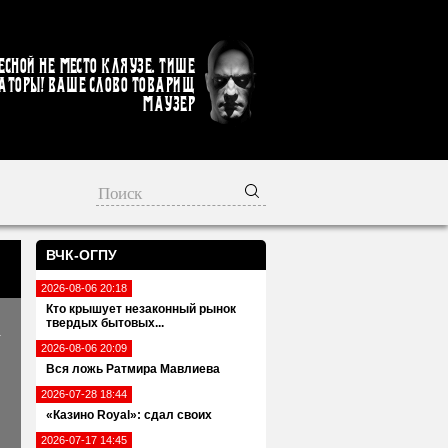
есной не место кляузе. Тише
аторы! Ваше слово товарищ
Маузер
ВЧК-ОГПУ
2026-08-06 20:18
Кто крышует незаконный рынок
твердых бытовых...
а
2026-08-06 20:09
Вся ложь Ратмира Мавлиева
2026-07-28 18:44
«Казино Royal»: сдал своих
2026-07-17 14:45