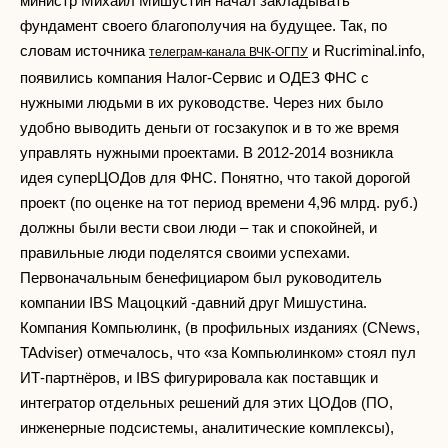
министр Михаил Мишустин начал закладывать
фундамент своего благополучия на будущее. Так, по
словам источника
и Rucriminal.info,
телеграм-канала ВЧК-ОГПУ
появились компания Налог-Сервис и ОДЕЗ ФНС с
нужными людьми в их руководстве. Через них было
удобно выводить деньги от госзакупок и в то же время
управлять нужными проектами. В 2012-2014 возникла
идея суперЦОДов для ФНС. Понятно, что такой дорогой
проект (по оценке на тот период времени 4,96 млрд. руб.)
должны были вести свои люди – так и спокойней, и
правильные люди поделятся своими успехами.
Первоначальным бенефициаром был руководитель
компании IBS Мацоцкий -давний друг Мишустина.
Компания Компьюлинк, (в профильных изданиях (CNews,
TAdviser) отмечалось, что «за Компьюлинком» стоял пул
ИТ-партнёров, и IBS фигурировала как поставщик и
интегратор отдельных решений для этих ЦОДов (ПО,
инженерные подсистемы, аналитические комплексы),