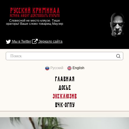
Русский Криминал
Истина любит действовать открыто
Словесной не место кляузе. Тише
ораторы! Ваше слово товарищ Маузер
Мы в Twitter
Зеркало сайта
Русский
English
Главная
Досье
Эксклюзив
ВЧК-ОГПУ