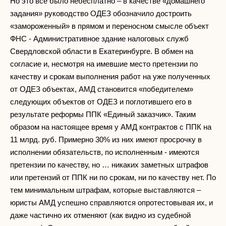
Но это все было небесплатно – в качестве «домашнего
задания» руководство ОДЕЗ обозначило достроить
«замороженный» в прямом и переносном смысле объект
ФНС - Административное здание налоговых служб
Свердловской области в Екатеринбурге. В обмен на
согласие и, несмотря на имевшие место претензии по
качеству и срокам выполнения работ на уже полученных
от ОДЕЗ объектах, АМД становится «победителем»
следующих объектов от ОДЕЗ и поглотившего его в
результате реформы ППК «Единый заказчик». Таким
образом на настоящее время у АМД контрактов с ППК на
11 млрд. руб. Примерно 30% из них имеют просрочку в
исполнении обязательств, по исполненным - имеются
претензии по качеству, но … никаких заметных штрафов
или претензий от ППК ни по срокам, ни по качеству нет. По
тем минимальным штрафам, которые выставляются –
юристы АМД успешно справляются опротестовывая их, и
даже частично их отменяют (как видно из судебной