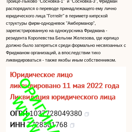
Троице-Лыково "Сосновка-1" и "Сосновка-3", Фридман
распорядился о переводе принадлежащего ему лично
юридического лица "Готгейт" в периметр кипрской
структуры фирм-однодневок "Амберманор",
зарегистрированную на однокурсника Фридмана -
резидента Королевства Бельгии Железова, где юрлицо
должно было затеряться среди формально несвязанных с
Фридманом организаций, а впоследствии тихо
ликвидироваться - также якобы иным собственником.