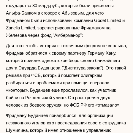
государства 30 млрд.руб., которые были присвоены
Альфа-Банком в сговоре с Абызовым, для чего
Фридманом были использованы компании Godet Limited и
Zanelia Limited, зарегистрированные Фридманом на
Железова через фонд "Амберманор":
Для того, чтобы история с токсичным фондом не всплыла,
Фридман обратился к своему партнеру Герману Хану,
который привлек адвокатское бюро своего ближайшего
друга Эдуарда Буданцева ("Диктатура закона"). Это такой
решала при ФСБ, который помогает олигархам
разбираться с проблемами при помощи генералов
«конторы». Буданцев еще прославился, как участник
бойни на Рочдельской улице. Он расстрелял двух
человек из боевого оружия, но ФСБ РФ его «отмазало».
Фридману Буданцев понадобился для организации
незаконного уголовного преследования своего сотрудника
Шумилина, который имел отношение к управлению