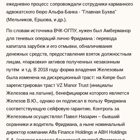
ежедневно процесс сопровождали сотрудники карманного
адвокатского бюро Альфа-Банка - "Главная Буква"
(Мельников, Ершова, и др.).
По словам источника ВЧК-ОГПУ, нужен был Амберманор
для теневых операций лично Фридмана : перевода
капитала зарубеж и его отмывки, обналичивания
денежных средств, предоставления взяток должностным
лицам, «парковки» активов полученных незаконным
путём и т.д. В 2018 году форма владения Железовым
была изменена на дискреционный траст: на Кипре был
зарегистрирован траст VZ Manor Trust (инициалы
Железова на латыни), бенефициаром которого является
Железов В.Ю., однако он подписал в пользу Фридмана
соответствующую сейфовую гарантию. Контроль за
Железовым осуществлял Павел Назарин – бывший
охранники и водитель Фридмана, а ныне номинальный
директор компании Alfa Finance Holdings и ABH Holdings
S.A. (которая владела банковской группой Фридмана в