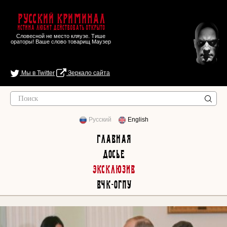
Русский Криминал
Истина любит действовать открыто
Словесной не место кляузе. Тише
ораторы! Ваше слово товарищ Маузер
Мы в Twitter
Зеркало сайта
Русский
English
Главная
Досье
Эксклюзив
ВЧК-ОГПУ