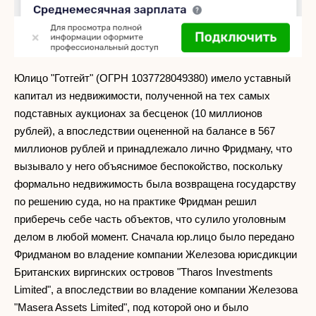
Юлицо "Готгейт" (ОГРН 1037728049380) имело уставный
капитал из недвижимости, полученной на тех самых
подставных аукционах за бесценок (10 миллионов
рублей), а впоследствии оцененной на балансе в 567
миллионов рублей и принадлежало лично Фридману, что
вызывало у него объяснимое беспокойство, поскольку
формально недвижимость была возвращена государству
по решению суда, но на практике Фридман решил
приберечь себе часть объектов, что сулило уголовным
делом в любой момент. Сначала юр.лицо было передано
Фридманом во владение компании Железова юрисдикции
Британских виргинских островов "Tharos Investments
Limited", а впоследствии во владение компании Железова
"Masera Assets Limited", под которой оно и было