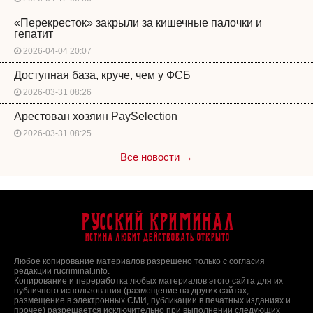
«Перекресток» закрыли за кишечные палочки и
гепатит
2026-04-04 20:07
Доступная база, круче, чем у ФСБ
2026-03-31 08:26
Арестован хозяин PaySelection
2026-03-31 08:25
Все новости →
Русский Криминал
Истина любит действовать открыто
Любое копирование материалов разрешено только с согласия
редакции rucriminal.info.
Копирование и переработка любых материалов этого сайта для их
публичного использования (размещение на других сайтах,
размещение в электронных СМИ, публикации в печатных изданиях и
прочее) разрешается исключительно при выполнении следующих