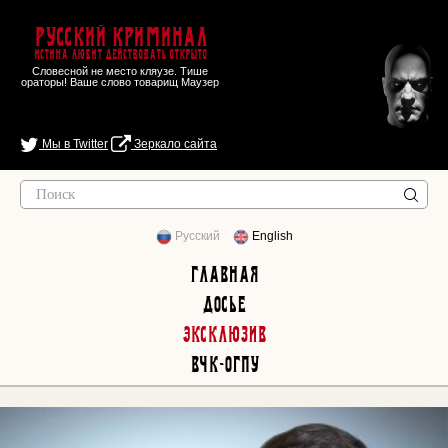
Русский Криминал
Истина любит действовать открыто
Словесной не место кляузе. Тише
ораторы! Ваше слово товарищ Маузер
Мы в Twitter
Зеркало сайта
Русский
English
Главная
Досье
Эксклюзив
ВЧК-ОГПУ