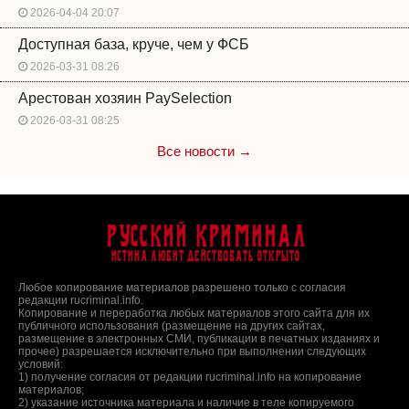
2026-04-04 20:07
Доступная база, круче, чем у ФСБ
2026-03-31 08:26
Арестован хозяин PaySelection
2026-03-31 08:25
Все новости →
Русский Криминал
Истина любит действовать открыто
Любое копирование материалов разрешено только с согласия
редакции rucriminal.info.
Копирование и переработка любых материалов этого сайта для их
публичного использования (размещение на других сайтах,
размещение в электронных СМИ, публикации в печатных изданиях и
прочее) разрешается исключительно при выполнении следующих
условий:
1) получение согласия от редакции rucriminal.info на копирование
материалов;
2) указание источника материала и наличие в теле копируемого