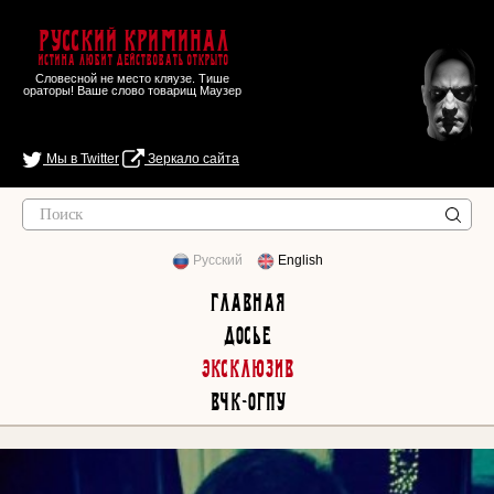
Русский Криминал
Истина любит действовать открыто
Словесной не место кляузе. Тише
ораторы! Ваше слово товарищ Маузер
Мы в Twitter
Зеркало сайта
Русский
English
Главная
Досье
Эксклюзив
ВЧК-ОГПУ