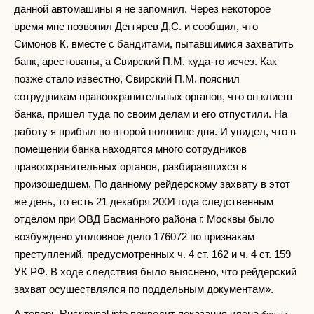
данной автомашины я не запомнил. Через некоторое
время мне позвонил Дегтярев Д.С. и сообщил, что
Симонов К. вместе с бандитами, пытавшимися захватить
банк, арестованы, а Свирский П.М. куда-то исчез. Как
позже стало известно, Свирский П.М. пояснил
сотрудникам правоохранительных органов, что он клиент
банка, пришел туда по своим делам и его отпустили. На
работу я прибыл во второй половине дня. И увидел, что в
помещении банка находятся много сотрудников
правоохранительных органов, разбиравшихся в
произошедшем. По данному рейдерскому захвату в этот
же день, то есть 21 декабря 2004 года следственным
отделом при ОВД Басманного района г. Москвы было
возбуждено уголовное дело 176072 по признакам
преступлений, предусмотренных ч. 4 ст. 162 и ч. 4 ст. 159
УК РФ. В ходе следствия было выяснено, что рейдерский
захват осуществлялся по поддельным документам».
А теперь Rucriminal.info приводит показания члена