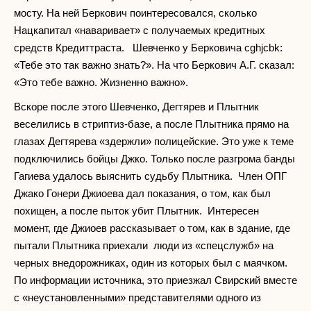
мосту. На ней Беркович поинтересовался, сколько
Нацкапитал «наваривает» с получаемых кредитных
средств Кредиттраста. Шевченко у Берковича cghjcbk:
«Тебе это так важно знать?». На что Беркович А.Г. сказал:
«Это тебе важно. Жизненно важно».
Вскоре после этого Шевченко, Дегтярев и Плытник
веселились в стриптиз-базе, а после Плытника прямо на
глазах Дегтярева «здержли» полицейские. Это уже к теме
подключились бойцы Джко. Только после разгрома банды
Гагиева удалось выяснить судьбу Плытника. Член ОПГ
Джако Гонери Джиоева дал показания, о том, как был
похищен, а после пыток убит Плытник. Интересен
момент, где Джиоев рассказывает о том, как в здание, где
пытали Плытника приехали люди из «спецслужб» на
черных внедорожниках, один из которых был с маячком.
По информации источника, это приезжал Свирский вместе
с «неустановленными» представителями одного из