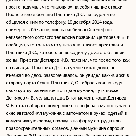
просто подумал, что «нагоняю» на себя лишние страхи.
После этого я больше Плытника Д.С. не видел и не
общался с ним по телефону. 18 декабря 2014 года,
примерно в 05 часов, мне на мобильный телефон с
неизвестного сотового телефона позвонил Дегтярев Ф.В. и
сообщил, что только что у него «на глазах» арестовали
Плытника Д.С., которого он высадил у дома его бывшей
жены. При этом Дегтярев Ф.В. пояснил, что после того, как
он высадил Плытника Д.С. на улице около дома, не
въезжая во двор, разворачиваясь, он увидел как-из арки в
сторону парка бежит Плытник Д.С., сбрасывая на ходу
свою куртку; за ним гонятся двое мужчин, чуть позже
Дегтярев Ф.В. услышал два В тот момент, когда Дегтярев
Ф.В. стал набирать номер моего телефона, ему постучал в
окно автомобиля мужчина с автоматом в руках, одетый в
камуфляжную форму, похожую на форму сотрудников
правоохранительных органов. Данный мужчина спросил
Дегтярева Ф.В. о том, куда он звонит. Дегтярев растерялся