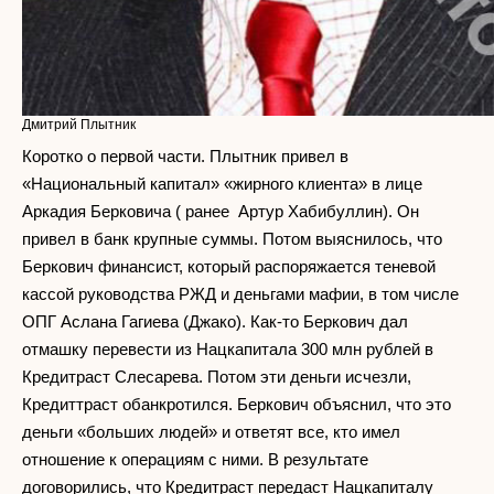
Дмитрий Плытник
Коротко о первой части. Плытник привел в
«Национальный капитал» «жирного клиента» в лице
Аркадия Берковича ( ранее Артур Хабибуллин). Он
привел в банк крупные суммы. Потом выяснилось, что
Беркович финансист, который распоряжается теневой
кассой руководства РЖД и деньгами мафии, в том числе
ОПГ Аслана Гагиева (Джако). Как-то Беркович дал
отмашку перевести из Нацкапитала 300 млн рублей в
Кредитраст Слесарева. Потом эти деньги исчезли,
Кредиттраст обанкротился. Беркович объяснил, что это
деньги «больших людей» и ответят все, кто имел
отношение к операциям с ними. В результате
договорились, что Кредитраст передаст Нацкапиталу