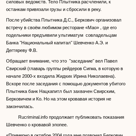
силовых ведомств. Тело Плытника расчленили, к
останкам привязали грузы и сбросили в реку.
После убийства Плытника Д.С., Беркович организовал
встречу в своём любимом ресторане «Мао» , где его
подельники предъявили ультиматум совладельцам
Банка "Национальный капитал" Шевченко А.Э. и
Дегтяреву Ф.В.
Обращает внимание, что это "заседание" вел Павел
Свирский (главарь группы рейдеров Сигма, в которую в
начале 2000-х входила Жидких Ирина Николаевна).
Вскоре после заседания с помощью документов убитого
Плытника банк Нацкапитл был захвачен Свирским,
Берковичем и Ко. Но на этом кровавая история не
закончилась.
Rucriminal.info продолжает публиковать показания
Шевченко о кровавой эпопее.
«Примерно в октябре 2004 года мне позвонил Беркович