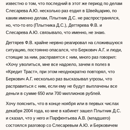
известно о том, что последний в этот же период по делам
Слесарева А.Ю. несколько раз ездил в Швейцарию, по
каким именно делам, Плытник Д.С. не распространялся,
но, что-то его (Плытника Д.С.), Дегтярева Ф.В. и
Слесарева А.Ю. связывало, что именно, не знаю.
Дегтярев Ф.В. крайне нервно реагировал на сложившуюся
ситуацию, постоянно опасался, что Беркович А.Г. и люди,
стоящие за ним, расправятся с ним, много раз говорил:
«Хочу уволиться, мне все надоело, зачем я полез в
«Кредит Траст», при этом неоднократно повторял, что
Беркович А.Г. несколько раз высказывал угрозы, что
расправиться с ним, если ему не будут выплачены все
деньги в сумме 650 или 700 миллионов рублей.
Хочу пояснить, что в конце ноября или в первых числах
декабря 2004 года, ко мне в кабинет зашел Плытник Д.С.
и сказал, что у него и Парфентьева А.В. (младшего)
состоялся разговор со Слесаревым А.Ю. и Берковичем