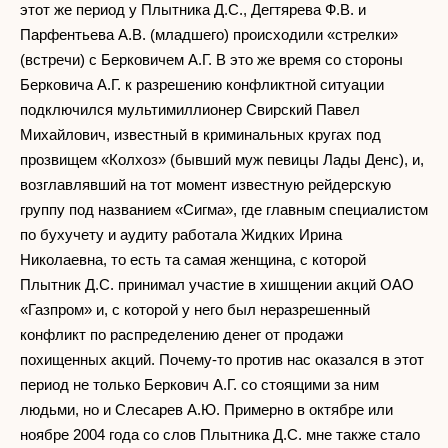
этот же период у Плытника Д.С., Дегтярева Ф.В. и
Парфентьева А.В. (младшего) происходили «стрелки»
(встречи) с Берковичем А.Г. В это же время со стороны
Берковича А.Г. к разрешению конфликтной ситуации
подключился мультимиллионер Свирский Павел
Михайлович, известный в криминальных кругах под
прозвищем «Колхоз» (бывший муж певицы Лады Денс), и,
возглавлявший на тот момент известную рейдерскую
группу под названием «Сигма», где главным специалистом
по бухучету и аудиту работала Жидких Ирина
Николаевна, то есть та самая женщина, с которой
Плытник Д.С. принимал участие в хишщении акций ОАО
«Газпром» и, с которой у него был неразрешенный
конфликт по распределению денег от продажи
похищенных акций. Почему-то против нас оказался в этот
период не только Беркович А.Г. со стоящими за ним
людьми, но и Слесарев А.Ю. Примерно в октябре или
ноябре 2004 года со слов Плытника Д.С. мне также стало