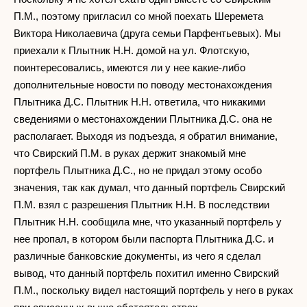
П.М., поэтому пригласил со мной поехать Шеремета
Виктора Николаевича (друга семьи Парфентьевых). Мы
приехали к Плытник Н.Н. домой на ул. Флотскую,
поинтересовались, имеются ли у нее какие-либо
дополнительные новости по поводу местонахождения
Плытника Д.С. Плытник Н.Н. ответила, что никакими
сведениями о местонахождении Плытника Д.С. она не
располагает. Выходя из подъезда, я обратил внимание,
что Свирский П.М. в руках держит знакомый мне
портфель Плытника Д.С., но не придал этому особо
значения, так как думал, что данный портфель Свирский
П.М. взял с разрешения Плытник Н.Н. В последствии
Плытник Н.Н. сообщила мне, что указанный портфель у
нее пропал, в котором были паспорта Плытника Д.С. и
различные банковские документы, из чего я сделал
вывод, что данный портфель похитил именно Свирский
П.М., поскольку видел настоящий портфель у него в руках