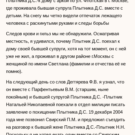
Плытника Д.С.-к дому с аркой по ул. Флотская в г. Москве,
где проживала бывшая супруга Плытника Д.С. вместе с
детьми. На снегу мы четко видели отпечаток лежащего
человека с раскинутыми руками и следы борьбы
Следов крови и гильз мы не обнаружили. Осматривая
местность, я удивился, почему Плытник Д.С. поехал к
дому своей бывшей супруги, хотя на тот момент, он с ней
уже не жил, а проживал в другом районе г.Москвы с
женщиной по имени Светлана (фамилии и отчества её не
помню).
На следующий день со слов Дегтярева Ф.В. я узнал, что
он вместе с Парфентьевым В.М. (старшим, ныне
покойным) и бывшей супругой Плытника Д.С. -Плытник
Натальей Николаевной поехали в отдел милиции писать
заявление о похищении Плытника Д.С. 19 декабря 2004
года мне позвонил Свирский П.М. и предложил съездить
на разговор к бывшей жене Плытника Д.С.-Плытник Н.Н.
Поскольку я не хотел eхать один вместе со Свирским