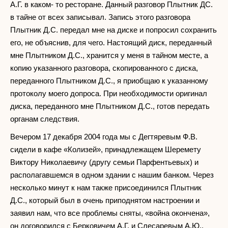
А.Г. в каком- то ресторане. Данный разговор Плытник ДС.
в тайне от всех записывал. Запись этого разговора
Плытник Д.С. передал мне на диске и попросил сохранить
его, не объяснив, для чего. Настоящий диск, переданный
мне Плытником Д.С., хранится у меня в тайном месте, а
копию указанного разговора, скопированного с диска,
переданного Плытником Д.С., я приобщаю к указанному
протоколу моего допроса. При необходимости оригинал
диска, переданного мне Плытником Д.С., готов передать
органам следствия.
Вечером 17 декабря 2004 года мы с Дегтяревым Ф.В.
сидели в кафе «Колизей», принадлежащем Шеремету
Виктору Николаевичу (другу семьи Парфентьевых) и
располагавшемся в одном здании с нашим банком. Через
несколько минут к нам также присоединился Плытник
Д.С., который был в очень приподнятом настроении и
заявил нам, что все проблемы сняты, «война окончена»,
он договорился с Берковичем А.Г. и Слесаревым А.Ю.,