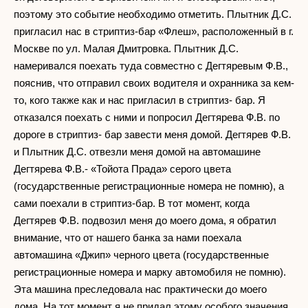
поэтому это событие необходимо отметить. Плытник Д.С.
пригласил нас в стриптиз-бар «Флеш», расположенный в г.
Москве по ул. Малая Дмитровка. Плытник Д.С.
намеривался поехать туда совместно с Дегтяревым Ф.В.,
пояснив, что отправил своих водителя и охранника за кем-
то, кого также как и нас пригласил в стриптиз- бар. Я
отказался поехать с ними и попросил Дегтярева Ф.В. по
дороге в стриптиз- бар завести меня домой. Дегтярев Ф.В.
и Плытник Д.С. отвезли меня домой на автомашине
Дегтярева Ф.В.- «Тойота Прада» серого цвета
(государственные регистрационные номера не помню), а
сами поехали в стриптиз-бар. В тот момент, когда
Дегтярев Ф.В. подвозил меня до моего дома, я обратил
внимание, что от нашего банка за нами поехала
автомашина «Джип» черного цвета (государственные
регистрационные номера и марку автомобиля не помню).
Эта машина преследовала нас практически до моего
дома. На тот момент я не придал этому особого значения,