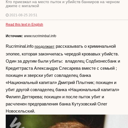
Кто приезжал на место пыток и убийств банкиров на черном
джипе с мигалкой
2021-08-25 20:51
Read this text in English
Источник:
www.rucriminbal.info
Rucriminal.info
рассказывать о криминальной
продолжает
эпопее, которая закончилась чередой кровавых убийств.
Один за другим были убиты: владелец Содбизнесбанк и
Кредиттраста Александра Слесарева вместе с семьей ;
похищен и зверски убит совладелец банка
«Национальный капитал» Дмитрий Плытник; похищен и
убит другой совладелец банка «Национальный капитал»
Филипп Дегтярева; похищен и после пыток убит и
расчленен предправления банка Кутузовский Олег
Новосельский.