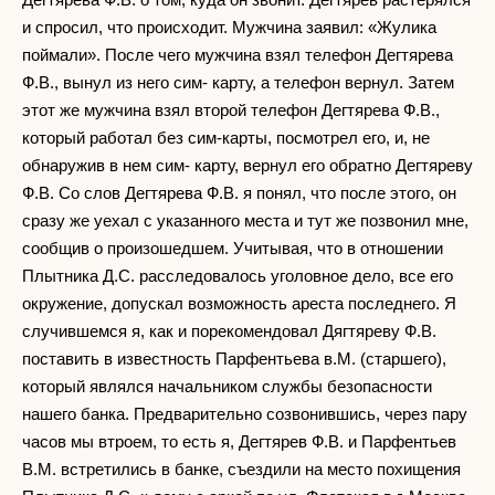
и спросил, что происходит. Мужчина заявил: «Жулика
поймали». После чего мужчина взял телефон Дегтярева
Ф.В., вынул из него сим- карту, а телефон вернул. Затем
этот же мужчина взял второй телефон Дегтярева Ф.В.,
который работал без сим-карты, посмотрел его, и, не
обнаружив в нем сим- карту, вернул его обратно Дегтяреву
Ф.В. Со слов Дегтярева Ф.В. я понял, что после этого, он
сразу же уехал с указанного места и тут же позвонил мне,
сообщив о произошедшем. Учитывая, что в отношении
Плытника Д.С. расследовалось уголовное дело, все его
окружение, допускал возможность ареста последнего. Я
случившемся я, как и порекомендовал Дягтяреву Ф.В.
поставить в известность Парфентьева в.М. (старшего),
который являлся начальником службы безопасности
нашего банка. Предварительно созвонившись, через пару
часов мы втроем, то есть я, Дегтярев Ф.В. и Парфентьев
В.М. встретились в банке, съездили на место похищения