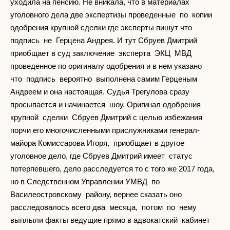
уходила на пенсию. Не вникала, что в материалах
уголовного дела две экспертизы проведенные по копии
одобрения крупной сделки где эксперты пишут что
подпись не Герцена Андрея. И тут Сбруев Дмитрий
приобщает в суд заключение эксперта ЭКЦ МВД
проведенное по оригиналу одобрения и в нем указано
что подпись вероятно выполнена самим Герценым
Андреем и она настоящая. Судья Трегулова сразу
просыпается и начинается шоу. Оригинал одобрения
крупной сделки Сбруев Дмитрий с целью избежания
порчи его многочисленными прислужниками генерал-
майора Комиссарова Игоря, приобщает в другое
уголовное дело, где Сбруев Дмитрий имеет статус
потерпевшего, дело расследуется то с того же 2017 года,
но в Следственном Управлении УМВД по
Василеостровскому району, вернее сказать оно
расследовалось всего два месяца, потом по нему
выплыли факты ведущие прямо в адвокатский кабинет