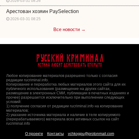
2026-03-31 08:26
Арестован хозяин PaySelection
2026-03-31 08:25
Все новости →
Русский Криминал
Истина любит действовать открыто
Любое копирование материалов разрешено только с согласия
редакции rucriminal.info.
Копирование и переработка любых материалов этого сайта для их
публичного использования (размещение на других сайтах,
размещение в электронных СМИ, публикации в печатных изданиях и
прочее) разрешается исключительно при выполнении следующих
условий:
1) получение согласия от редакции rucriminal.info на копирование
материалов;
2) указание источника материала и наличие в теле копируемого
(перерабатываемого) материала всех активных ссылок на сайт
rucriminal.info
О проекте
Контакты
vchkogpu@protonmail.com