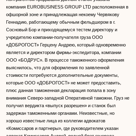
компания EUROBUSINESS GROUP LTD расположенная в
офшорной зоне и принадлежащая некоему Червякову
Геннадию, работающему обычным фельдшером в г.
Сосновый Бор и приходящемуся тестем директору и
учредителю компании-получателя груза ООО
«ДОБРОГОСТ» Герцену Андрею, который одновременно
является и директором фирмы-экспедитора, компании
ООО «БОДРУС». В процессе таможенного оформления
выяснилось, что для оформления по заявленной
стоимости потребуются дополнительные документы,
которые ООО «ДОБРОГОСТ» не может предоставить,
плюс данная таможенная декларация попала в зону
внимания Северо-западной Оперативной таможни. Груз не
получил вердикта «выпуск разрешен» и станок был
задержан таможенными органами. Неизвестные, но
хорошо известные лица из коллегии адвокатов
«Комиссаров и партнеры», где руководителем указан
адвокат Комиссаров Андрей, родной брат генерала