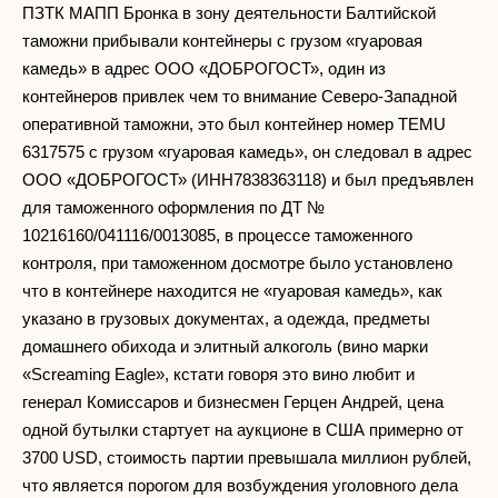
ПЗТК МАПП Бронка в зону деятельности Балтийской
таможни прибывали контейнеры с грузом «гуаровая
камедь» в адрес ООО «ДОБРОГОСТ», один из
контейнеров привлек чем то внимание Северо-Западной
оперативной таможни, это был контейнер номер TEMU
6317575 с грузом «гуаровая камедь», он следовал в адрес
ООО «ДОБРОГОСТ» (ИНН7838363118) и был предъявлен
для таможенного оформления по ДТ №
10216160/041116/0013085, в процессе таможенного
контроля, при таможенном досмотре было установлено
что в контейнере находится не «гуаровая камедь», как
указано в грузовых документах, а одежда, предметы
домашнего обихода и элитный алкоголь (вино марки
«Screaming Eagle», кстати говоря это вино любит и
генерал Комиссаров и бизнесмен Герцен Андрей, цена
одной бутылки стартует на аукционе в США примерно от
3700 USD, стоимость партии превышала миллион рублей,
что является порогом для возбуждения уголовного дела