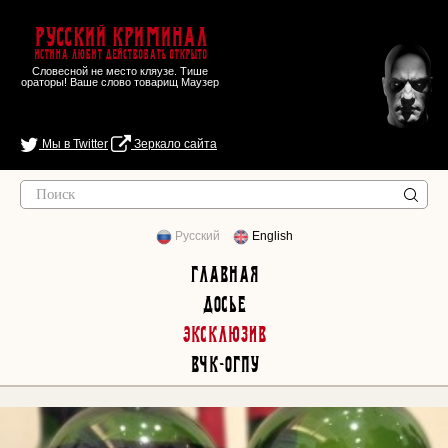
Русский Криминал
Истина любит действовать открыто
Словесной не место кляузе. Тише
ораторы! Ваше слово товарищ Маузер
Мы в Twitter
Зеркало сайта
Русский
English
Главная
Досье
Эксклюзив
ВЧК-ОГПУ