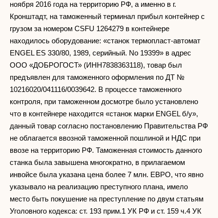
ноября 2016 года на территорию РФ, а именно в г.
Кронштадт, на таможенный терминал прибыл контейнер с
грузом за номером СSFU 1264279 в контейнере
находилось оборудование: «станок термопласт-автомат
ENGEL ES 330/80, 1989, серийный. No 19399» в адрес
ООО «ДОБРОГОСТ» (ИНН7838363118), товар был
предъявлен для таможенного оформления по ДТ №
10216020/041116/0039642. В процессе таможенного
контроля, при таможенном досмотре было установлено
что в контейнере находится «станок марки ENGEL б/у»,
данный товар согласно постановлению Правительства РФ
не облагается ввозной таможенной пошлиной и НДС при
ввозе на территорию РФ. Таможенная стоимость данного
станка была завышена многократно, в прилагаемом
инвойсе была указана цена более 7 млн. ЕВРО, что явно
указывало на реализацию преступного плана, имело
место быть покушение на преступление по двум статьям
Уголовного кодекса: ст. 193 прим.1 УК РФ и ст. 159 ч.4 УК