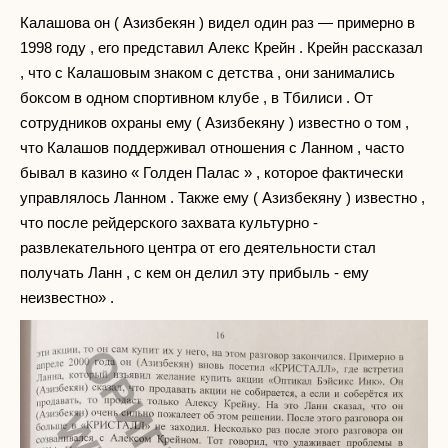
Калашова он ( Азизбекян ) видел один раз — примерно в
1998 году , его представил Алекс Крейн . Крейн рассказал
, что с Калашовым знаком с детства , они занимались
боксом в одном спортивном клубе , в Тбилиси . От
сотрудников охраны ему ( Азизбекяну ) известно о том ,
что Калашов поддерживал отношения с Ланном , часто
бывал в казино « Голден Палас » , которое фактически
управлялось Ланном . Также ему ( Азизбекяну ) известно ,
что после рейдерского захвата культурно -
развлекательного центра от его деятельности стал
получать Ланн , с кем он делил эту прибыль - ему
неизвестно» .