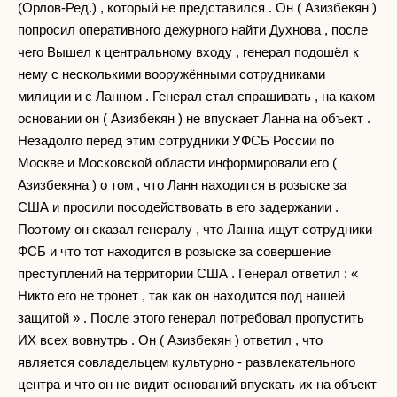
(Орлов-Ред.) , который не представился . Он ( Азизбекян )
попросил оперативного дежурного найти Духнова , после
чего Вышел к центральному входу , генерал подошёл к
нему с несколькими вооружёнными сотрудниками
милиции и с Ланном . Генерал стал спрашивать , на каком
основании он ( Азизбекян ) не впускает Ланна на объект .
Незадолго перед этим сотрудники УФСБ России по
Москве и Московской области информировали его (
Азизбекяна ) о том , что Ланн находится в розыске за
США и просили посодействовать в его задержании .
Поэтому он сказал генералу , что Ланна ищут сотрудники
ФСБ и что тот находится в розыске за совершение
преступлений на территории США . Генерал ответил : «
Никто его не тронет , так как он находится под нашей
защитой » . После этого генерал потребовал пропустить
ИХ всех вовнутрь . Он ( Азизбекян ) ответил , что
является совладельцем культурно - развлекательного
центра и что он не видит оснований впускать их на объект