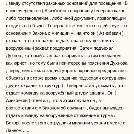
, ввиду отсутствия законных оснований для посещения . В
свою очередь он ( Азизбекян ) попросил у генерала какое -
либо постановление , либо иной документ , позволяющий
входить на объект . Генерал ответил , что он действует на
основании « Закона о милиции » , на что он ( Азизбекян )
сказал , что этот закон не даёт права осуществлять
вооруженный захват предприятия . Затем подъехал
Духнов , который стал разговаривать с этим генералом
как юрист , но тому были неинтересны пояснения Духнова
, перед ним стояла задача убрать охранное предприятие с
объекта ( в это же время к зданию подъехали сотрудники
других охранных структур ) . Генерал стал угрожать , что
отдаст команду на вооружённый штурм здания . Он (
Азизбекян ) ответил , что в этом случае он , в
соответствии с « Законом об оружии » , будет вынужден
отдать команду на вооруженное отражение штурма .
Вскоре после этого сотрудники милиции уехали вместе с
Ланном . …