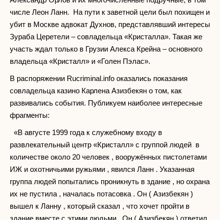
числе Леон Ланн. На пути к заветной цели был похищен и
убит в Москве адвокат Духнов, представлявший интересы
Зураба Церетели – совладельца «Кристалла». Такая же
участь ждал только в Грузии Алекса Крейна – основного
владельца «Кристалл» и «Голен Пэлас».
В распоряжении Rucriminal.info оказались показания
совладельца казино Карлена Азизбекян о том, как
развивались события. Публикуем наиболее интересные
фрагменты:
«В августе 1999 года к служебному входу в
развлекательный центр «Кристалл» с группой людей в
количестве около 20 человек , вооружённых пистолетами
ИЖ и охотничьими ружьями , явился Ланн . Указанная
группа людей попытались проникнуть в здание , но охрана
их не пустила , началась потасовка . Он ( Азизбекян )
вышел к Ланну , который сказал , что хочет пройти в
здание вместе с этими людьми . Он ( Азизбекян ) ответил