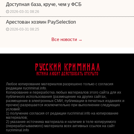
Доступная база, круче, чем у ФСБ
2026-03-31 08:26
Арестован хозяин PaySelection
2026-03-31 08:25
Все новости →
Русский Криминал
Истина любит действовать открыто
Любое копирование материалов разрешено только с согласия
редакции rucriminal.info.
Копирование и переработка любых материалов этого сайта для их
публичного использования (размещение на других сайтах,
размещение в электронных СМИ, публикации в печатных изданиях и
прочее) разрешается исключительно при выполнении следующих
условий:
1) получение согласия от редакции rucriminal.info на копирование
материалов;
2) указание источника материала и наличие в теле копируемого
(перерабатываемого) материала всех активных ссылок на сайт
rucriminal.info