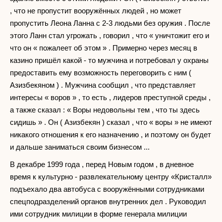
, что не пропустит вооружённых людей , но может
пропустить Леона Ланна с 2-3 людьми без оружия . После
этого Ланн стал угрожать , говорил , что « уничтожит его и
что он « пожалеет об этом » . Примерно через месяц в
казино пришёл какой - то мужчина и потребовал у охраны
предоставить ему возможность переговорить с ним (
Азизбекяном ) . Мужчина сообщил , что представляет
интересы « воров » , то есть , лидеров преступной среды ,
а также сказал : « Воры недовольны тем , что ты здесь
сидишь » . Он ( Азизбекян ) сказал , что « воры » не имеют
никакого отношения к его назначению , и поэтому он будет
и дальше заниматься своим бизнесом ...
В декабре 1999 года , перед Новым годом , в дневное
время к культурно - развлекательному центру «Кристалл»
подъехало два автобуса с вооружёнными сотрудниками
спецподразделений органов внутренних дел . Руководил
ими сотрудник милиции в форме генерала милиции