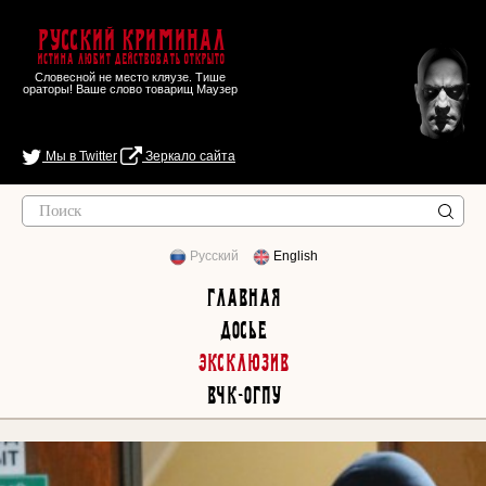
Русский Криминал
Истина любит действовать открыто
Словесной не место кляузе. Тише
ораторы! Ваше слово товарищ Маузер
Мы в Twitter
Зеркало сайта
Русский
English
Главная
Досье
Эксклюзив
ВЧК-ОГПУ