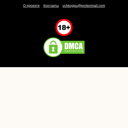
О проекте
Контакты
vchkogpu@protonmail.com