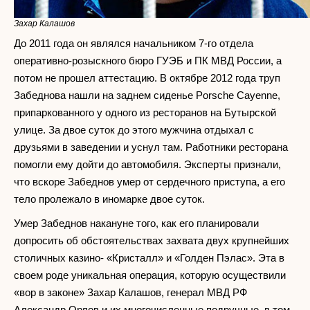
Захар Калашов
До 2011 года он являлся начальником 7-го отдела
оперативно-розыскного бюро ГУЭБ и ПК МВД России, а
потом не прошел аттестацию. В октябре 2012 года труп
Забеднова нашли на заднем сиденье Porsche Cayenne,
припаркованного у одного из ресторанов на Бутырской
улице. За двое суток до этого мужчина отдыхал с
друзьями в заведении и уснул там. Работники ресторана
помогли ему дойти до автомобиля. Эксперты признали,
что вскоре Забеднов умер от сердечного приступа, а его
тело пролежало в иномарке двое суток.
Умер Забеднов накануне того, как его планировали
допросить об обстоятельствах захвата двух крупнейших
столичных казино- «Кристалл» и «Голден Пэлас». Эта в
своем роде уникальная операция, которую осуществили
«вор в законе» Захар Калашов, генерал МВД РФ
Александр Орлов и их многочисленные подручные, в том