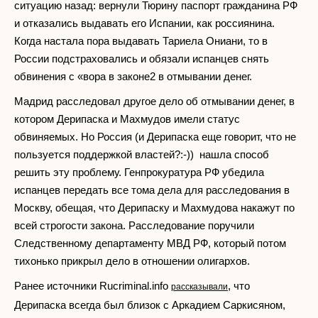
ситуацию назад: вернули Тюрину паспорт гражданина РФ
и отказались выдавать его Испании, как россиянина.
Когда настала пора выдавать Тариела Ониани, то в
России подстраховались и обязали испанцев снять
обвинения с «вора в законе2 в отмывании денег.
Мадрид расследовал другое дело об отмывании денег, в
котором Дерипаска и Махмудов имели статус
обвиняемых. Но Россия (и Дерипаска еще говорит, что не
пользуется поддержкой властей?:-)) нашла способ
решить эту проблему. Генпрокуратура РФ убедила
испанцев передать все тома дела для расследования в
Москву, обещая, что Дерипаску и Махмудова накажут по
всей строгости закона. Расследование поручили
Следственному департаменту МВД РФ, который потом
тихонько прикрыл дело в отношении олигархов.
Ранее источники Rucriminal.info
, что
рассказывали
Дерипаска всегда был близок с Аркадием Саркисяном,