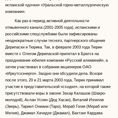
испанской «дочки» «Уральской горно-металлургическую
компании».
Как раз в период активной деятельности
отмывочного канала (2001-2005 года), испанскими и
российскими спецслужбами были зафиксированы
неоднократные случаи тесного, партнерского общения
Дерипаски и Тюрика. Так, в феврале 2003 года Тюрин
вместе с Олегом Дерипаской прилетал в Братск на
празднование юбилея компании «Русский алюминий», а
затем участвовал в собрании акционеров ОАО
«Иркутскэнерго». Заодно они обсудили дела. Вскоре
после этого, 20 и 21 марта 2003 года, Тюрин принимал
участие в представительской «сходке», на которой также
присутствовали воры в законе Захар Калашов (Шакро-
молодой), Аслан Усоян (Дед Хасан), Виталий Изгилов
(Зверь), Тариел Ониани (Таро), Мераб Гогия (Мераб или
Мелия), Джамал Хачидзе (Джамал), Вахтанг Кардава