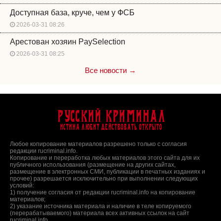
Доступная база, круче, чем у ФСБ
2026-03-31 08:26
Арестован хозяин PaySelection
2026-03-31 08:25
Все новости →
Русский Криминал
Истина любит действовать открыто
Любое копирование материалов разрешено только с согласия
редакции rucriminal.info.
Копирование и переработка любых материалов этого сайта для их
публичного использования (размещение на других сайтах,
размещение в электронных СМИ, публикации в печатных изданиях и
прочее) разрешается исключительно при выполнении следующих
условий:
1) получение согласия от редакции rucriminal.info на копирование
материалов;
2) указание источника материала и наличие в теле копируемого
(перерабатываемого) материала всех активных ссылок на сайт
rucriminal.info