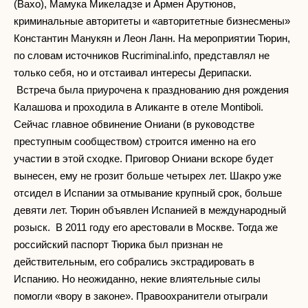
(Вахо), Мамука Микеладзе и Армен Арутюнов,
криминальные авторитеты и «авторитетные бизнесмены»
Константин Манукян и Леон Ланн. На мероприятии Тюрин,
по словам источников Rucriminal.info, представлял не
только себя, но и отстаивал интересы Дерипаски.
Встреча была приурочена к празднованию дня рождения
Калашова и проходила в Аликанте в отеле Montiboli.
Сейчас главное обвинение Ониани (в руководстве
преступным сообществом) строится именно на его
участии в этой сходке. Приговор Ониани вскоре будет
вынесен, ему не грозит больше четырех лет. Шакро уже
отсидел в Испании за отмывание крупный срок, больше
девяти лет. Тюрин объявлен Испанией в международный
розыск. В 2011 году его арестовали в Москве. Тогда же
российский паспорт Тюрика был признан не
действительным, его собрались экстрадировать в
Испанию. Но неожиданно, некие влиятельные силы
помогли «вору в законе». Правоохранители отыграли