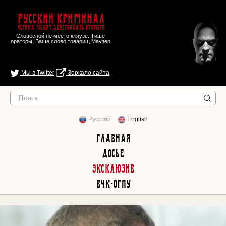
Русский Криминал
Истина любит действовать открыто
Словесной не место кляузе. Тише
ораторы! Ваше слово товарищ Маузер
Мы в Twitter
Зеркало сайта
Русский
English
Главная
Досье
Эксклюзив
ВЧК-ОГПУ