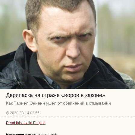
Дерипаска на страже «воров в законе»
Как Тариел Ониани ушел от обвинений в отмывании
2020-03-14 02:55
Read this text in English