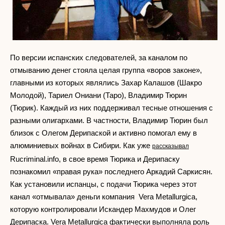
По версии испанских следователей, за каналом по
отмыванию денег стояла целая группа «воров законе»,
главными из которых являлись Захар Калашов (Шакро
Молодой), Тариел Ониани (Таро), Владимир Тюрин
(Тюрик). Каждый из них поддерживал тесные отношения с
разными олигархами. В частности, Владимир Тюрин был
близок с Олегом Дерипаской и активно помогал ему в
алюминиевых войнах в Сибири. Как уже
рассказывал
Rucriminal.info, в свое время Тюрика и Дерипаску
познакомил «правая рука» последнего Аркадий Саркисян.
Как установили испанцы, с подачи Тюрика через этот
канал «отмывала» деньги компания Vera Metallurgica,
которую контролировали Искандер Махмудов и Олег
Дерипаска. Vera Metallurgica фактически выполняла роль