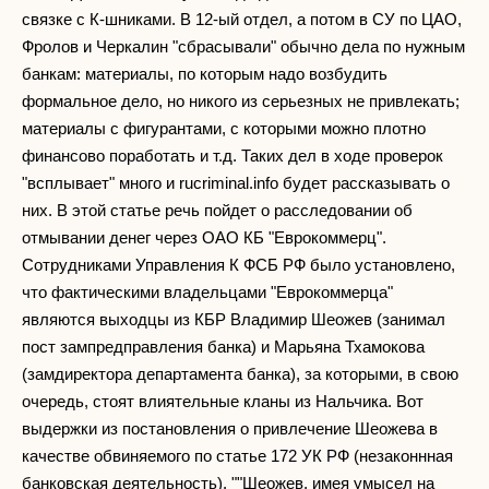
связке с К-шниками. В 12-ый отдел, а потом в СУ по ЦАО,
Фролов и Черкалин "сбрасывали" обычно дела по нужным
банкам: материалы, по которым надо возбудить
формальное дело, но никого из серьезных не привлекать;
материалы с фигурантами, с которыми можно плотно
финансово поработать и т.д. Таких дел в ходе проверок
"всплывает" много и rucriminal.info будет рассказывать о
них. В этой статье речь пойдет о расследовании об
отмывании денег через ОАО КБ "Еврокоммерц".
Сотрудниками Управления К ФСБ РФ было установлено,
что фактическими владельцами "Еврокоммерца"
являются выходцы из КБР Владимир Шеожев (занимал
пост зампредправления банка) и Марьяна Тхамокова
(замдиректора департамента банка), за которыми, в свою
очередь, стоят влиятельные кланы из Нальчика. Вот
выдержки из постановления о привлечение Шеожева в
качестве обвиняемого по статье 172 УК РФ (незаконнная
банковская деятельность). ""Шеожев, имея умысел на