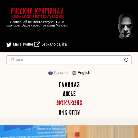
Русский Криминал
Истина любит действовать открыто
Словесной не место кляузе. Тише
ораторы! Ваше слово товарищ Маузер
Мы в Twitter
Зеркало сайта
Русский
English
Главная
Досье
Эксклюзив
ВЧК-ОГПУ