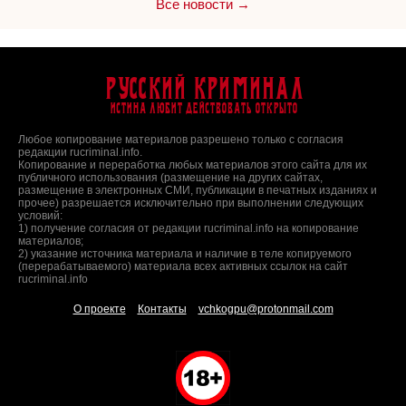
Все новости →
Русский Криминал
Истина любит действовать открыто
Любое копирование материалов разрешено только с согласия
редакции rucriminal.info.
Копирование и переработка любых материалов этого сайта для их
публичного использования (размещение на других сайтах,
размещение в электронных СМИ, публикации в печатных изданиях и
прочее) разрешается исключительно при выполнении следующих
условий:
1) получение согласия от редакции rucriminal.info на копирование
материалов;
2) указание источника материала и наличие в теле копируемого
(перерабатываемого) материала всех активных ссылок на сайт
rucriminal.info
О проекте
Контакты
vchkogpu@protonmail.com