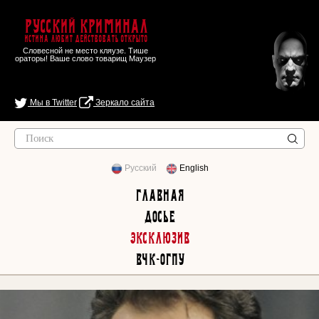
Русский Криминал
Истина любит действовать открыто
Словесной не место кляузе. Тише
ораторы! Ваше слово товарищ Маузер
Мы в Twitter
Зеркало сайта
Русский
English
Главная
Досье
Эксклюзив
ВЧК-ОГПУ