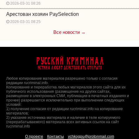
2026-03-31 08:26
Арестован хозяин PaySelection
2026-03-31 08:25
Все новости →
Русский Криминал
Истина любит действовать открыто
Любое копирование материалов разрешено только с согласия
редакции rucriminal.info.
Копирование и переработка любых материалов этого сайта для их
публичного использования (размещение на других сайтах,
размещение в электронных СМИ, публикации в печатных изданиях и
прочее) разрешается исключительно при выполнении следующих
условий:
1) получение согласия от редакции rucriminal.info на копирование
материалов;
2) указание источника материала и наличие в теле копируемого
(перерабатываемого) материала всех активных ссылок на сайт
rucriminal.info
О проекте
Контакты
vchkogpu@protonmail.com