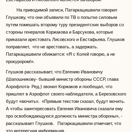
На приводимой записи, Патаркацишвили говорил
Глушкову, что они объявили по ТВ о попытке силовым
путем помешать второму туру президентских выборов со
стороны генералов Коржакова и Барсукова, которые
приказали арестовать Лисовского и Евстафьева. Глушков
поправляет, что не арестовать, а задержать.
Патаркацишвили обижается: «Я с Колей говорю, а не
прокурором!».
Глушков рассказывает, что Евгению Ивановичу
(Шапошникову- бывший министр обороны СССР, глава
Аэрофлота- Ред.) звонил Коржаков и пообещал, что
пришлют в Аэрофлот своего наблюдателя, а Березовского
будут «мочить». «Прямым текстом сказал, будут мочить.
А чтобы заинтересовать Евгения Ивановича сказали ему
про освобождающуюся должность министра обороны», -
рассказывает Глушков. Патаркацишвили отмечает, что
это интересная информация.