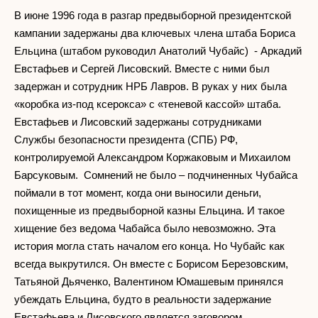
fullscr
В июне 1996 года в разгар предвыборной президентской
кампании задержаны два ключевых члена штаба Бориса
Ельцина (штабом руководил Анатолий Чубайс) - Аркадий
Евстафьев и Сергей Лисовский. Вместе с ними был
задержан и сотрудник НРБ Лавров. В руках у них была
«коробка из-под ксерокса» с «теневой кассой» штаба.
Евстафьев и Лисовский задержаны сотрудниками
Службы безопасности президента (СПБ) РФ,
контролируемой Александром Коржаковым и Михаилом
Барсуковым. Сомнений не было – подчиненных Чубайса
поймали в тот момент, когда они выносили деньги,
похищенные из предвыборной казны Ельцина. И такое
хищение без ведома Чабайса было невозможно. Эта
история могла стать началом его конца. Но Чубайс как
всегда выкрутился. Он вместе с Борисом Березовским,
Татьяной Дьяченко, Валентином Юмашевым принялся
убеждать Ельцина, будто в реальности задержание
Евстафьева и Лисовского является заговором.