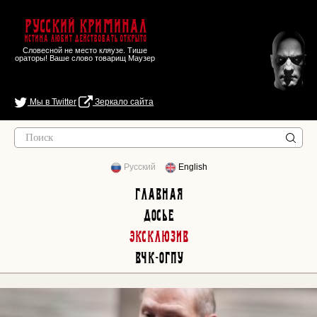
Русский Криминал
Истина любит действовать открыто
Словесной не место кляузе. Тише
ораторы! Ваше слово товарищ Маузер
Мы в Twitter
Зеркало сайта
Русский
English
Главная
Досье
Эксклюзив
ВЧК-ОГПУ