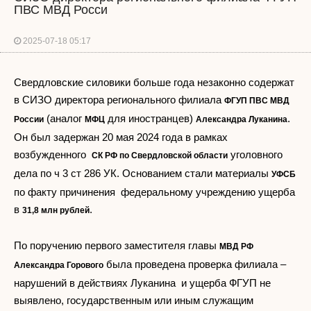
ПВС МВД Росси
2025-07-18 05:17
Свердловские силовики больше года незаконно содержат
в СИЗО директора регионального филиала
ФГУП ПВС МВД
(аналог
для иностранцев)
.
России
МФЦ
Александра Луканина
Он был задержан 20 мая 2024 года в рамках
возбужденного
уголовного
СК РФ по Свердловской области
дела по ч 3 ст 286 УК. Основанием стали материалы
УФСБ
по факту причинения федеральному учреждению ущерба
в
.
31,8 млн рублей
По поручению первого заместителя главы
МВД РФ
была проведена проверка филиала –
Александра Горового
нарушений в действиях Луканина и ущерба ФГУП не
выявлено, государственным или иным служащим