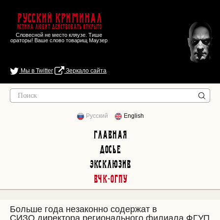
Русский Криминал
Истина любит действовать открыто
Словесной не место кляузе. Тише
ораторы! Ваше слово товарищ Маузер
Мы в Twitter
Зеркало сайта
Русский
English
Главная
Досье
Эксклюзив
ВЧК-ОГПУ
Больше года незаконно содержат в
СИЗО директора регионального филиала ФГУП