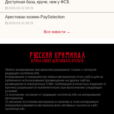
Доступная база, круче, чем у ФСБ
2026-03-31 08:26
Арестован хозяин PaySelection
2026-03-31 08:25
Все новости →
Русский Криминал
Истина любит действовать открыто
Любое копирование материалов разрешено только с согласия
редакции rucriminal.info.
Копирование и переработка любых материалов этого сайта для их
публичного использования (размещение на других сайтах,
размещение в электронных СМИ, публикации в печатных изданиях и
прочее) разрешается исключительно при выполнении следующих
условий:
1) получение согласия от редакции rucriminal.info на копирование
материалов;
2) указание источника материала и наличие в теле копируемого
(перерабатываемого) материала всех активных ссылок на сайт
rucriminal.info