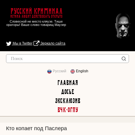
Русский Криминал
Истина любит действовать открыто
Словесной не место кляузе. Тише
ораторы! Ваше слово товарищ Маузер
Мы в Twitter
Зеркало сайта
Русский
English
Главная
Досье
Эксклюзив
ВЧК-ОГПУ
Кто копает под Паслера