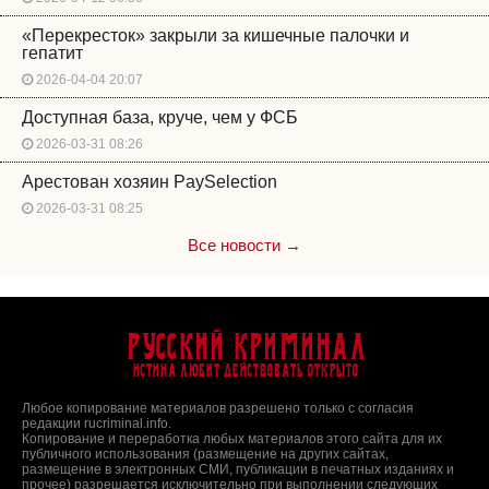
«Перекресток» закрыли за кишечные палочки и
гепатит
2026-04-04 20:07
Доступная база, круче, чем у ФСБ
2026-03-31 08:26
Арестован хозяин PaySelection
2026-03-31 08:25
Все новости →
Русский Криминал
Истина любит действовать открыто
Любое копирование материалов разрешено только с согласия
редакции rucriminal.info.
Копирование и переработка любых материалов этого сайта для их
публичного использования (размещение на других сайтах,
размещение в электронных СМИ, публикации в печатных изданиях и
прочее) разрешается исключительно при выполнении следующих