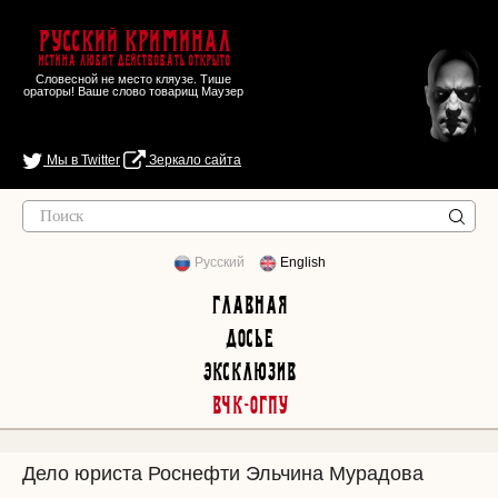
Русский Криминал
Истина любит действовать открыто
Словесной не место кляузе. Тише
ораторы! Ваше слово товарищ Маузер
Мы в Twitter
Зеркало сайта
Русский
English
Главная
Досье
Эксклюзив
ВЧК-ОГПУ
Дело юриста Роснефти Эльчина Мурадова