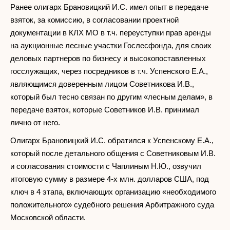
Ранее олигарх Брановицкий И.С. имел опыт в передаче
взяток, за комиссию, в согласовании проектной
документации в КЛХ МО в т.ч. переуступки прав аренды
на аукционные лесные участки Гослесфонда, для своих
деловых партнеров по бизнесу и высокопоставленных
госслужащих, через посредников в т.ч. Успенского Е.А.,
являющимся доверенным лицом Советникова И.В.,
который был тесно связан по другим «лесным делам», в
передаче взяток, которые Советников И.В. принимал
лично от него.
Олигарх Брановицкий И.С. обратился к Успенскому Е.А.,
который после детального общения с Советниковым И.В.
и согласования стоимости с Чаплиным Н.Ю., озвучил
итоговую сумму в размере 4-х млн. долларов США, под
ключ в 4 этапа, включающих организацию «необходимого
положительного» судебного решения Арбитражного суда
Московской области.