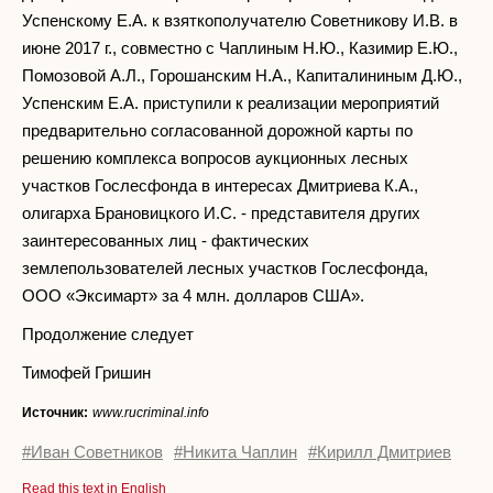
Успенскому Е.А. к взяткополучателю Советникову И.В. в
июне 2017 г., совместно с Чаплиным Н.Ю., Казимир Е.Ю.,
Помозовой А.Л., Горошанским Н.А., Капиталининым Д.Ю.,
Успенским Е.А. приступили к реализации мероприятий
предварительно согласованной дорожной карты по
решению комплекса вопросов аукционных лесных
участков Гослесфонда в интересах Дмитриева К.А.,
олигарха Брановицкого И.С. - представителя других
заинтересованных лиц - фактических
землепользователей лесных участков Гослесфонда,
ООО «Эксимарт» за 4 млн. долларов США».
Продолжение следует
Тимофей Гришин
Источник:
www.rucriminal.info
#Иван Советников
#Никита Чаплин
#Кирилл Дмитриев
Read this text in English