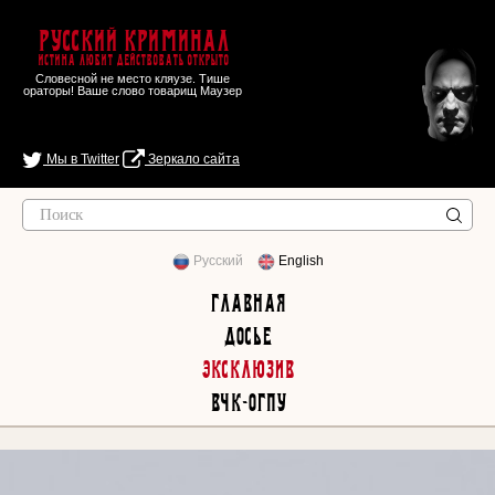
Русский Криминал
Истина любит действовать открыто
Словесной не место кляузе. Тише
ораторы! Ваше слово товарищ Маузер
Мы в Twitter
Зеркало сайта
Русский
English
Главная
Досье
Эксклюзив
ВЧК-ОГПУ