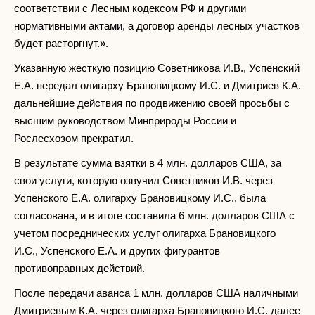
соответствии с Лесным кодексом РФ и другими
нормативными актами, а договор аренды лесных участков
будет расторгнут.».
Указанную жесткую позицию Советникова И.В., Успенский
Е.А. передал олигарху Брановицкому И.С. и Дмитриев К.А.
дальнейшие действия по продвижению своей просьбы с
высшим руководством Минприроды России и
Рослесхозом прекратил.
В результате сумма взятки в 4 млн. долларов США, за
свои услуги, которую озвучил Советников И.В. через
Успенского Е.А. олигарху Брановицкому И.С., была
согласована, и в итоге составила 6 млн. долларов США с
учетом посреднических услуг олигарха Брановицкого
И.С., Успенского Е.А. и других фигурантов
противоправных действий.
После передачи аванса 1 млн. долларов США наличными
Дмитриевым К.А. через олигарха Брановицкого И.С. далее