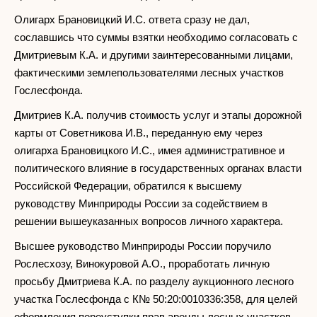
Олигарх Брановицкий И.С. ответа сразу не дал,
сославшись что суммы взятки необходимо согласовать с
Дмитриевым К.А. и другими заинтересованными лицами,
фактическими землепользователями лесных участков
Гослесфонда.
Дмитриев К.А. получив стоимость услуг и этапы дорожной
карты от Советникова И.В., переданную ему через
олигарха Брановицкого И.С., имея административное и
политического влияние в государственных органах власти
Российской Федерации, обратился к высшему
руководству Минприроды России за содействием в
решении вышеуказанных вопросов личного характера.
Высшее руководство Минприроды России поручило
Рослесхозу, Винокуровой А.О., проработать личную
просьбу Дмитриева К.А. по разделу аукционного лесного
участка Гослесфонда с К№ 50:20:0010336:358, для целей
оформления переуступки прав аренды лесных участков