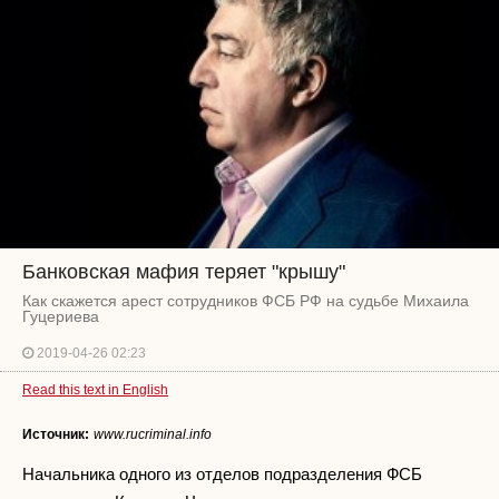
Банковская мафия теряет "крышу"
Как скажется арест сотрудников ФСБ РФ на судьбе Михаила
Гуцериева
2019-04-26 02:23
Read this text in English
Источник:
www.rucriminal.info
Начальника одного из отделов подразделения ФСБ