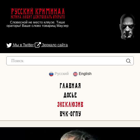
Русский Криминал
Истина любит действовать открыто
Словесной не место кляузе. Тише
ораторы! Ваше слово товарищ Маузер
Мы в Twitter
Зеркало сайта
Русский
English
Главная
Досье
Эксклюзив
ВЧК-ОГПУ