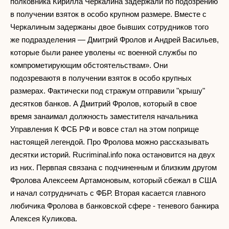
полковника Кирилла Черкалина задержали по подозрению
в получении взяток в особо крупном размере. Вместе с
Черкалиным задержаны двое бывших сотрудников того
же подразделения — Дмитрий Фролов и Андрей Васильев,
которые были ранее уволены «с военной службы по
компрометирующим обстоятельствам». Они
подозреваютя в получении взяток в особо крупных
размерах. Фактически под стражум отправили "крышу"
десятков банков. А Дмитрий Фролов, который в свое
время занаимал должность заместителя начальника
Управления К ФСБ РФ и вовсе стал на этом поприще
настоящей легендой. Про Фролова можно рассказывать
десятки историй. Rucriminal.info пока остановится на двух
из них. Первпая связана с подчиненным и близким другом
Фролова Алексеем Артамоновым, который сбежал в США
и начал сотрудничать с ФБР. Вторая касается главного
любичика Фролова в банковской сфере - теневого банкира
Алексея Куликова.