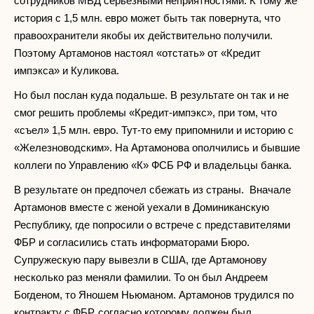
сотрудников МВД серьезными неприятностями. К тому же
история с 1,5 млн. евро может быть так повернута, что
правоохранители якобы их действительно получили.
Поэтому Артамонов настоял «отстать» от «Кредит
импэкса» и Куликова.
Но был послан куда подальше. В результате он так и не
смог решить проблемы «Кредит-импэкс», при том, что
«съел» 1,5 млн. евро. Тут-то ему припомнили и историю с
«Железноводским». На Артамонова ополчились и бывшие
коллеги по Управлению «К» ФСБ РФ и владельцы банка.
В результате он предпочел сбежать из страны. Вначале
Артамонов вместе с женой уехали в Доминиканскую
Республику, где попросили о встрече с представителями
ФБР и согласились стать информаторами Бюро.
Супружескую пару вывезли в США, где Артамонову
несколько раз меняли фамилии. То он был Андреем
Богденом, то Яношем Ньюманом. Артамонов трудился по
контракту с ФБР, согласно которому должен был