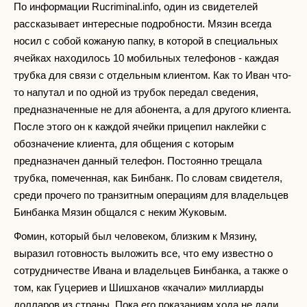
По информации Rucriminal.info, один из свидетелей
рассказывает интересные подробности. Мязин всегда
носил с собой кожаную папку, в которой в специальных
ячейках находилось 10 мобильных телефонов - каждая
трубка для связи с отдельным клиентом. Как то Иван что-
то напутал и по одной из трубок передал сведения,
предназначенные не для абонента, а для другого клиента.
После этого он к каждой ячейки прицепил наклейки с
обозначение клиента, для общения с которым
предназначен данный телефон. Постоянно трещала
трубка, помеченная, как Бинбанк. По словам свидетеля,
среди прочего по транзитным операциям для владельцев
Бинбанка Мязин общался с неким Жуковым.
Фомин, который был человеком, близким к Мязину,
выразил готовность выложить все, что ему известно о
сотрудничестве Ивана и владельцев Бинбанка, а также о
том, как Гуцериев и Шишханов «качали» миллиарды
долларов из страны. Пока его показаниям хода не дали,