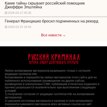
Какие тайны скрывает российский помощник
Джеффри Эпштейна
2026-03-27 00:30
Генерал Францишко бросил подчиненных на рекорд
2026-03-25 19:30
Все новости →
Русский Криминал
Истина любит действовать открыто
Любое копирование материалов разрешено только с согласия
редакции rucriminal.info.
Копирование и переработка любых материалов этого сайта для их
публичного использования (размещение на других сайтах,
размещение в электронных СМИ, публикации в печатных изданиях и
прочее) разрешается исключительно при выполнении следующих
условий:
1) получение согласия от редакции rucriminal.info на копирование
материалов;
2) указание источника материала и наличие в теле копируемого
(перерабатываемого) материала всех активных ссылок на сайт