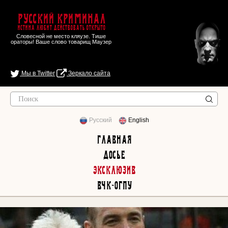
Русский Криминал
Истина любит действовать открыто
Словесной не место кляузе. Тише
ораторы! Ваше слово товарищ Маузер
Мы в Twitter
Зеркало сайта
Русский
English
Главная
Досье
Эксклюзив
ВЧК-ОГПУ