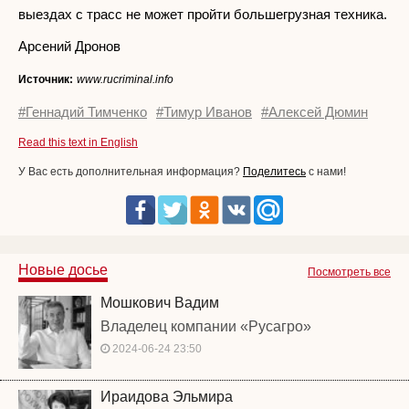
выездах с трасс не может пройти большегрузная техника.
Арсений Дронов
Источник:
www.rucriminal.info
#Геннадий Тимченко
#Тимур Иванов
#Алексей Дюмин
Read this text in English
У Вас есть дополнительная информация?
Поделитесь
с нами!
Новые досье
Посмотреть все
Мошкович Вадим
Владелец компании «Русагро»
2024-06-24 23:50
Ираидова Эльмира