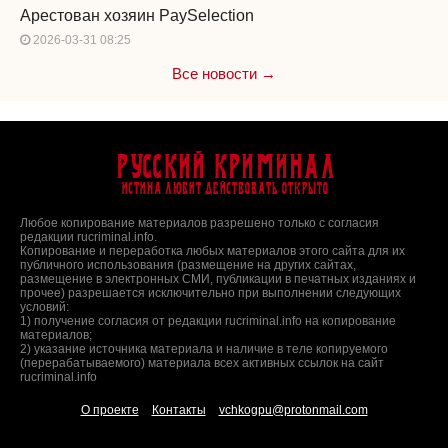
Арестован хозяин PaySelection
2026-03-31 08:25
Все новости →
Русский Криминал
Истина любит действовать открыто
Любое копирование материалов разрешено только с согласия
редакции rucriminal.info.
Копирование и переработка любых материалов этого сайта для их
публичного использования (размещение на других сайтах,
размещение в электронных СМИ, публикации в печатных изданиях и
прочее) разрешается исключительно при выполнении следующих
условий:
1) получение согласия от редакции rucriminal.info на копирование
материалов;
2) указание источника материала и наличие в теле копируемого
(перерабатываемого) материала всех активных ссылок на сайт
rucriminal.info
О проекте
Контакты
vchkogpu@protonmail.com