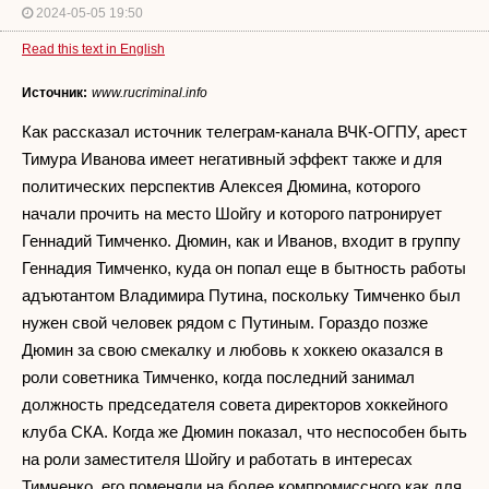
2024-05-05 19:50
Read this text in English
Источник:
www.rucriminal.info
Как рассказал источник телеграм-канала ВЧК-ОГПУ, арест
Тимура Иванова имеет негативный эффект также и для
политических перспектив Алексея Дюмина, которого
начали прочить на место Шойгу и которого патронирует
Геннадий Тимченко. Дюмин, как и Иванов, входит в группу
Геннадия Тимченко, куда он попал еще в бытность работы
адъютантом Владимира Путина, поскольку Тимченко был
нужен свой человек рядом с Путиным. Гораздо позже
Дюмин за свою смекалку и любовь к хоккею оказался в
роли советника Тимченко, когда последний занимал
должность председателя совета директоров хоккейного
клуба СКА. Когда же Дюмин показал, что неспособен быть
на роли заместителя Шойгу и работать в интересах
Тимченко, его поменяли на более компромиссного как для