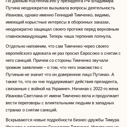
По данным Rucriminal.info у президента РФ Владимира
Путина неоднократно вызывала вопросы деятельность
Иванова, однако именно Геннадий Тимченко, видимо,
имеющий корыстные интересы в оборонных заказах,
неоднократно защищал своего протеже перед верховным
главнокомандующим. Теперь чаша терпения лопнула.
Отдельно напомним, что сам Тимченко через своего
европейского адвоката не раз просил Евросоюз о снятии с
него санкций. Причем со стороны Тимченко звучали
громкие заявления – о том, что «его знакомство с
Путиным не значит что он доверенное лицо Путина». А
также то, что он «не поддерживает действия президента,
связанные с войной на Украине». Начиная с 2022-го жена
Иванова Светлана от имени Тимченко вела и продолжает
вести переговоры с влиятельными людьми в западных
странах о снятии санкций.
Вскрываются новые подробности бизнес-дружбы Тимура
Иванова с олигархом Геннадием Тимченко. Никого уже не