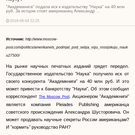
"Академкнига" подала иск к издательству "Наука" на 40 млн
руб. За истцом стоит американец Александр ...
2018-08-04 22:25
Источник:
http://www.moscow-
post.com/politics/amerikanets_podmjal_pod_sebja_vsju_rossijskuju_nauk
u27500/
На рынке научных печатных изданий грядет передел.
Государственное издательство "Наука" получило иск от
своего конкурента "Академкниги" на 40 млн руб. И это
может привести к банкротству "Науки". Об этом сообщил
корреспондент
. Акционером "Академкниги"
The Moscow Post
является компания Pleiades Publishing американца
советского происхождения Александра Шусторовича. Он
может продавать научные секреты России американцам?
И "кормить" руководство РАН?