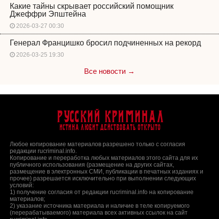
Какие тайны скрывает российский помощник
Джеффри Эпштейна
2026-03-27 00:30
Генерал Францишко бросил подчиненных на рекорд
2026-03-25 19:30
Все новости →
Русский Криминал
Истина любит действовать открыто
Любое копирование материалов разрешено только с согласия
редакции rucriminal.info.
Копирование и переработка любых материалов этого сайта для их
публичного использования (размещение на других сайтах,
размещение в электронных СМИ, публикации в печатных изданиях и
прочее) разрешается исключительно при выполнении следующих
условий:
1) получение согласия от редакции rucriminal.info на копирование
материалов;
2) указание источника материала и наличие в теле копируемого
(перерабатываемого) материала всех активных ссылок на сайт