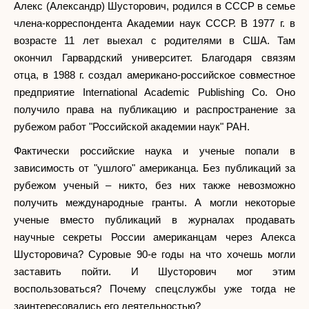
Алекс (Александр) Шусторович, родился в СССР в семье
члена-корреспондента Академии наук СССР. В 1977 г. в
возрасте 11 лет выехал с родителями в США. Там
окончил Гарвардский университет. Благодаря связям
отца, в 1988 г. создал американо-российское совместное
предприятие International Academic Publishing Co. Оно
получило права на публикацию и распространение за
рубежом работ "Российской академии наук" РАН.
Фактически российские наука и ученые попали в
зависимость от "ушлого" американца. Без публикаций за
рубежом ученый – никто, без них также невозможно
получить международные гранты. А могли некоторые
ученые вместо публикаций в журналах продавать
научные секреты России американцам через Алекса
Шусторовича? Суровые 90-е годы на что хочешь могли
заставить пойти. И Шусторович мог этим
воспользоваться? Почему спецслужбы уже тогда не
заинтересовались его деятельностью?