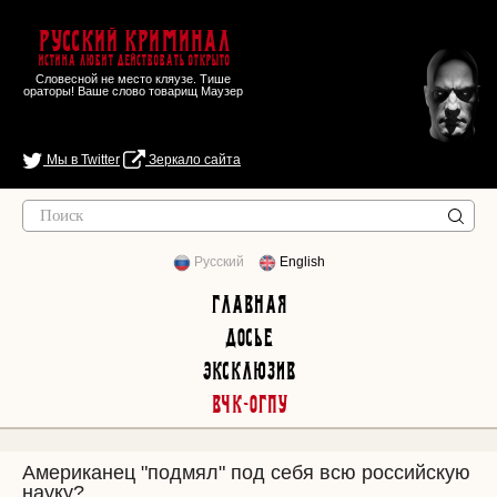
Русский Криминал
Истина любит действовать открыто
Словесной не место кляузе. Тише
ораторы! Ваше слово товарищ Маузер
Мы в Twitter
Зеркало сайта
Русский
English
Главная
Досье
Эксклюзив
ВЧК-ОГПУ
Американец "подмял" под себя всю российскую
науку?