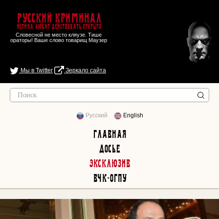
Русский Криминал
Истина любит действовать открыто
Словесной не место кляузе. Тише
ораторы! Ваше слово товарищ Маузер
Мы в Twitter
Зеркало сайта
Русский
English
Главная
Досье
Эксклюзив
ВЧК-ОГПУ