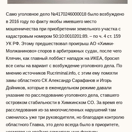
Само уголовное дело №4170246000018 было возбуждено
в 2016 году по факту якобы имевшего место
мошенничества при приобретении земельного участка с
кадастровым номером 50:10:0010201:89. – по ч. 4 ст. 159
УК РФ. Этому предшествовал проигрыш АО «Химки-
Молжаниново» споров в арбитражных судах, после чего
Клячин, как главный лоббист нападок на ИКЕА, бросил
все силы на вариант с возбуждение уголовного дела. По
мнению источников Rucriminal.info, с этим ему помогли
замы областного СК Александр Сарафанов и Игорь
Дойников, которые в еженедельном режиме давали
указание по расследованию уголовного дела, ставшего
островком стабильности в Химкинском СО. За время его
расследования из-за многочисленных нарушений там
сменилось уже три руководителя, но благодаря контролю
областного Главка, это дело всегда было в приоритете,
несмотря на крайние сомнительную фактуру.