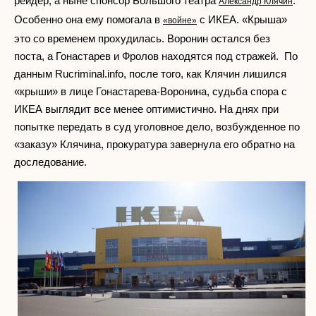
рейдер, а ныне спонсор Большого театра
.
Александр Клячин
Особенно она ему помогала в
с ИКЕА. «Крыша»
«войне»
это со временем прохудилась. Воронин остался без
поста, а Гонастарев и Фролов находятся под стражей. По
данным Rucriminal.info, после того, как Клячин лишился
«крыши» в лице Гонастарева-Воронина, судьба спора с
ИКЕА выглядит все менее оптимистично. На днях при
попытке передать в суд уголовное дело, возбужденное по
«заказу» Клячина, прокуратура завернула его обратно на
доследование.