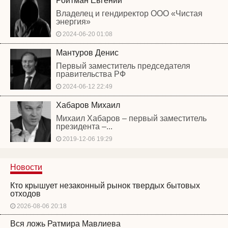
Ройтман Евгений
Владелец и гендиректор ООО «Чистая
энергия»
2024-06-20 01:08
Мантуров Денис
Первый заместитель председателя
правительства РФ
2024-06-12 22:49
Хабаров Михаил
Михаил Хабаров – первый заместитель
президента –...
2019-12-06 19:29
Новости
Кто крышует незаконный рынок твердых бытовых
отходов
2026-08-06 20:18
Вся ложь Ратмира Мавлиева