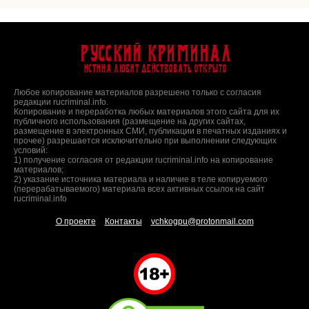
Русский Криминал
Истина любит действовать открыто
Любое копирование материалов разрешено только с согласия
редакции rucriminal.info.
Копирование и переработка любых материалов этого сайта для их
публичного использования (размещение на других сайтах,
размещение в электронных СМИ, публикации в печатных изданиях и
прочее) разрешается исключительно при выполнении следующих
условий:
1) получение согласия от редакции rucriminal.info на копирование
материалов;
2) указание источника материала и наличие в теле копируемого
(перерабатываемого) материала всех активных ссылок на сайт
rucriminal.info
О проекте
Контакты
vchkogpu@protonmail.com