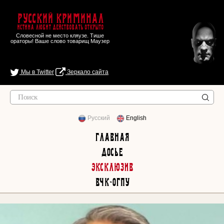
Русский Криминал
Истина любит действовать открыто
Словесной не место кляузе. Тише
ораторы! Ваше слово товарищ Маузер
Мы в Twitter
Зеркало сайта
Русский
English
Главная
Досье
Эксклюзив
ВЧК-ОГПУ