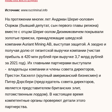
Read this text in English
Источник:
www.rucriminal.info
На протяжении многих лет Андриан Шериг-оолович
Ооржак (бывший депутат, сын первого главы региона)
вместе с отцом Шериг-оолом Дизижиковичем покрывали
золотые прииски, принадлежащие шведской
компании Auriant Mining AB, выступая защитой. А заодно и
получая долю от гигантской выручки компании (чистая
прибыль в 420 млн рублей при выручке 3,7 млрд рублей
за 2021 год). Их главными партнерами выступали
- владельцы компании и члены совета директоров,
Престон Хаскелл (крупный американский бизнесмен) и
Питер Дэрсбери (председатель совета директоров,
является представителем британских элит,
потомственным лордом). В настоящее время
компетентные органы проверяют детали этого
партнерства.