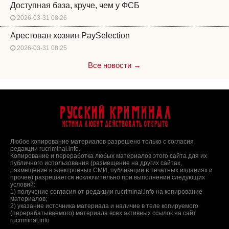
Доступная база, круче, чем у ФСБ
2026-03-31 08:26
Арестован хозяин PaySelection
2026-03-31 08:25
Все новости →
Русский Криминал
Истина любит действовать открыто
Любое копирование материалов разрешено только с согласия
редакции rucriminal.info.
Копирование и переработка любых материалов этого сайта для их
публичного использования (размещение на других сайтах,
размещение в электронных СМИ, публикации в печатных изданиях и
прочее) разрешается исключительно при выполнении следующих
условий:
1) получение согласия от редакции rucriminal.info на копирование
материалов;
2) указание источника материала и наличие в теле копируемого
(перерабатываемого) материала всех активных ссылок на сайт
rucriminal.info