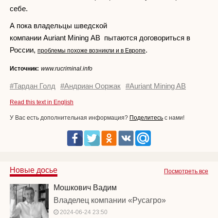
себе.
А пока владельцы шведской
компании Auriant Mining AB пытаются договориться в
России,
.
проблемы похоже возникли и в Европе
Источник:
www.rucriminal.info
#Тардан Голд
#Андриан Ооржак
#Auriant Mining AB
Read this text in English
У Вас есть дополнительная информация?
Поделитесь
с нами!
Новые досье
Посмотреть все
Мошкович Вадим
Владелец компании «Русагро»
2024-06-24 23:50