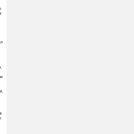
о
м
ыл
,
ли
и,
в
р