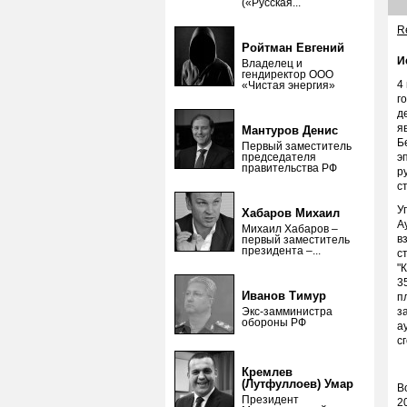
(«Русская...
Re
Ройтман Евгений
И
Владелец и
гендиректор ООО
4
«Чистая энергия»
г
д
я
Мантуров Денис
Б
Первый заместитель
председателя
э
правительства РФ
р
с
У
Хабаров Михаил
А
Михаил Хабаров –
в
первый заместитель
президента –...
с
"
3
Иванов Тимур
п
Экс-замминистра
з
обороны РФ
а
с
Кремлев
(Лутфуллоев) Умар
В
Президент
2