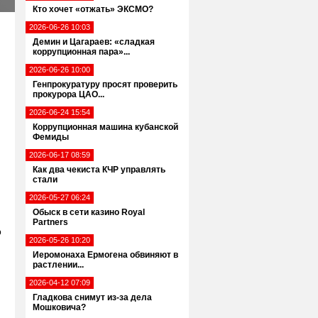
Кто хочет «отжать» ЭКСМО?
2026-06-26 10:03
Демин и Цагараев: «сладкая
коррупционная пара»...
2026-06-26 10:00
Генпрокуратуру просят проверить
прокурора ЦАО...
2026-06-24 15:54
Коррупционная машина кубанской
Фемиды
2026-06-17 08:59
Как два чекиста КЧР управлять
стали
2026-05-27 06:24
Обыск в сети казино Royal
Partners
о
2026-05-26 10:20
Иеромонаха Ермогена обвиняют в
растлении...
2026-04-12 07:09
Гладкова снимут из-за дела
Мошковича?