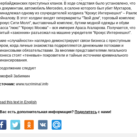
зербайджанских преступных кланов. В ходе следствия было установлено, что
о документам, автомобиль Mercedes, в салоне которого был убит Мухтаров,
ринадлежал одному из соучредителей холдинга "Крокус Интернешнл" – Раил
ейналову. В этот холдинг входят гипермаркеты "Твой дом", торговый комплекс
Крокус Сити Молл", выставочный комплекс, бутики модной одежды и обуви
ласса "люкс" "Крокус Москва" – вся империя Араса Агаларова. Получается, что
битый «законник» разъезжал на машине учредителя "Крокус Интернешнл".
акие «случайности» наглядно демонстрируют связи бизнеса с преступным
иром, когда личные знакомства подкрепляются денежными потоками и
инансовыми обязательствами. За многими представителями легального
изнеса стоят «теневые» покровители и тайные источники криминального
инансирования.
родолжение следует
имофей Забиякин
сточник:
www.rucriminal.info
ad this text in English
 Вас есть дополнительная информация?
Поделитесь
с нами!