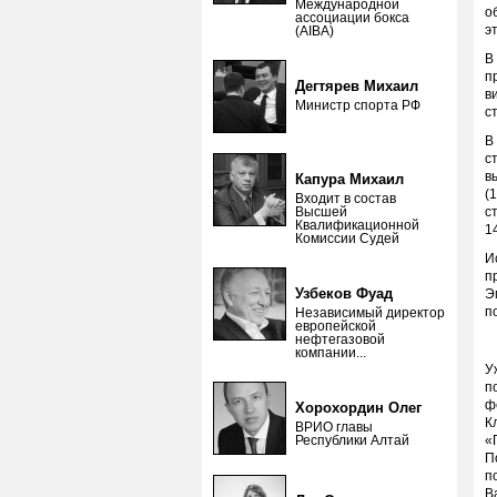
Международной
о
ассоциации бокса
э
(AIBA)
В
п
Дегтярев Михаил
в
Министр спорта РФ
с
В
с
в
Капура Михаил
(
Входит в состав
Высшей
с
Квалификационной
1
Комиссии Судей
И
п
Узбеков Фуад
Э
п
Независимый директор
европейской
нефтегазовой
компании...
У
п
ф
Хорохордин Олег
К
ВРИО главы
Республики Алтай
«
П
п
В