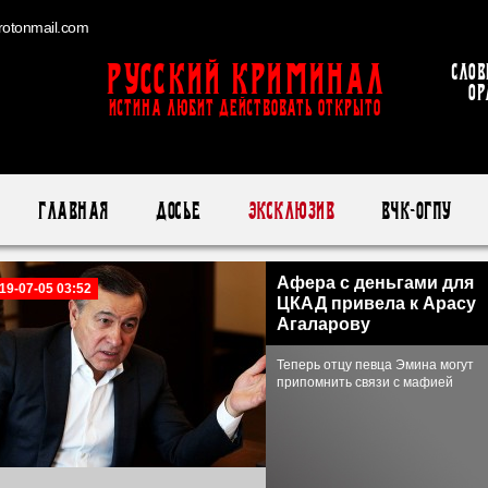
otonmail.com
Русский Криминал
Слов
ор
ИСТИНА ЛЮБИТ ДЕЙСТВОВАТЬ ОТКРЫТО
Главная
Досье
Эксклюзив
ВЧК-ОГПУ
Афера с деньгами для
19-07-05 03:52
ЦКАД привела к Арасу
Агаларову
Теперь отцу певца Эмина могут
припомнить связи с мафией