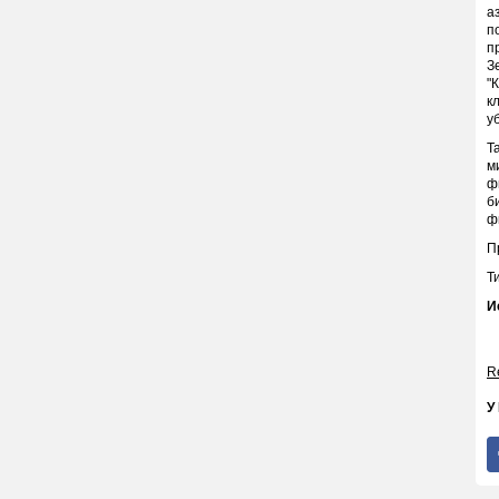
а
п
п
З
"
к
у
Т
м
ф
б
ф
П
Т
И
Re
У