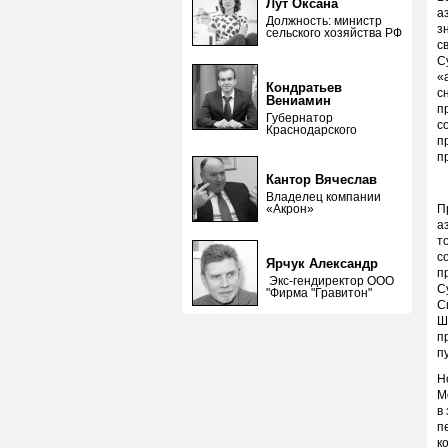
Лут Оксана
а
Должность: министр
з
сельского хозяйства РФ
с
С
«
Кондратьев
с
Вениамин
п
Губернатор
с
Краснодарского
п
п
Кантор Вячеслав
Владелец компании
«Акрон»
П
а
т
с
Ярчук Александр
п
Экс-гендиректор ООО
С
"Фирма "Гравитон"
С
Ш
п
п
Н
М
в
п
к