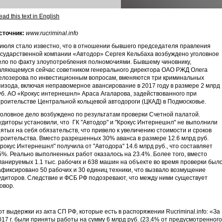
ad this text in English
сточник:
www.rucriminal.info
 июля стало известно, что в отношении бывшего председателя правления
осударственной компании «Автодор» Сергея Кельбаха возбуждено уголовное
ело по факту злоупотребления полномочиями. Бывшему чиновнику,
вляющемуся сейчас советником генерального директора ОАО РЖД Олега
елозерова по инвестиционным вопросам, вменяются три криминальных
пизода, включая неправомерное авансирование в 2017 году в размере 2 млрд
уб. АО «Крокус интернешнл» Араса Агаларова, задействованного при
троительстве Центральной кольцевой автодороги (ЦКАД) в Подмосковье.
головное дело возбуждено по результатам проверки Счетной палатой.
удиторы установили, что ГК "Автодор" и "Крокус Интернешнл" не выполнили
зятых на себя обязательств, что привело к увеличению стоимости и сроков
троительства. Вместо разрешенных 30% аванса в размере 12.6 млрд руб.
Крокус Интернешнл" получила от "Автодора" 14.6 млрд руб., что составляет
5%. Реально выполненных работ оказалось на 23.4%. Более того, вместо
ланируемых 1.1 тыс. рабочих и 638 машин на объекте во время проверки был
афиксировано 50 рабочих и 30 единиц техники, что вызвало возмущение
удиторов. Следствие и ФСБ РФ подозревают, что между ними существует
говор.
от выдержки из акта СП РФ, которые есть в распоряжении Rucriminal.info: «За
017 г. были приняты работы на сумму 6 млрд руб. (23,4% от предусмотренного