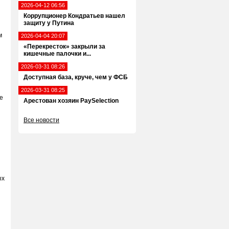
2026-04-12 06:56
Коррупционер Кондратьев нашел
защиту у Путина
м
2026-04-04 20:07
«Перекресток» закрыли за
кишечные палочки и...
2026-03-31 08:26
Доступная база, круче, чем у ФСБ
2026-03-31 08:25
е
Арестован хозяин PaySelection
Все новости
ых