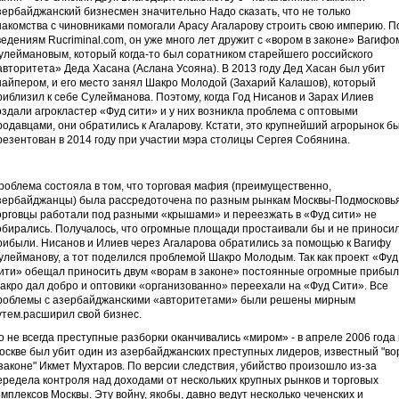
зербайджанский бизнесмен значительно Надо сказать, что не только
накомства с чиновниками помогали Арасу Агаларову строить свою империю. П
ведениям Rucriminal.com, он уже много лет дружит с «вором в законе» Вагифо
улеймановым, который когда-то был соратником старейшего российского
авторитета» Деда Хасана (Аслана Усояна). В 2013 году Дед Хасан был убит
найпером, и его место занял Шакро Молодой (Захарий Калашов), который
риблизил к себе Сулейманова. Поэтому, когда Год Нисанов и Зарах Илиев
оздали агрокластер «Фуд сити» и у них возникла проблема с оптовыми
родавцами, они обратились к Агаларову. Кстати, это крупнейший агрорынок б
резентован в 2014 году при участии мэра столицы Сергея Собянина.
роблема состояла в том, что торговая мафия (преимущественно,
зербайджанцы) была рассредоточена по разным рынкам Москвы-Подмосковья
орговцы работали под разными «крышами» и переезжать в «Фуд сити» не
обирались. Получалось, что огромные площади простаивали бы и не приноси
рибыли. Нисанов и Илиев через Агаларова обратились за помощью к Вагифу
улейманову, а тот поделился проблемой Шакро Молодым. Так как проект «Фуд
ити» обещал приносить двум «ворам в законе» постоянные огромные прибыл
акро дал добро и оптовики «организованно» переехали на «Фуд Сити». Все
роблемы с азербайджанскими «авторитетами» были решены мирным
утем.расширил свой бизнес.
о не всегда преступные разборки оканчивались «миром» - в апреле 2006 года 
оскве был убит один из азербайджанских преступных лидеров, известный "во
 законе" Икмет Мухтаров. По версии следствия, убийство произошло из-за
ередела контроля над доходами от нескольких крупных рынков и торговых
омплексов Москвы. Эту войну, якобы, давно ведут несколько чеченских и