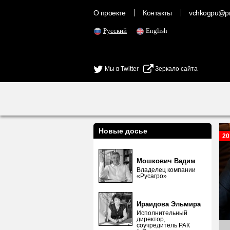
О проекте
Контакты
vchkogpu@pr
Русский
English
Мы в Twitter
Зеркало сайта
Новые досье
20
Мошкович Вадим
Владелец компании
«Русагро»
Ираидова Эльмира
Исполнительный
директор,
соучредитель РАК