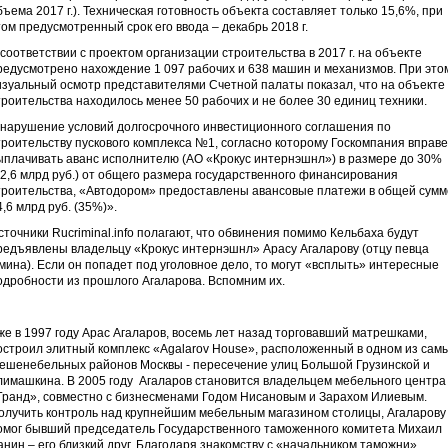
бъема 2017 г.). Техническая готовность объекта составляет только 15,6%, при
том предусмотренный срок его ввода – декабрь 2018 г.
 соответствии с проектом организации строительства в 2017 г. на объекте
редусмотрено нахождение 1 097 рабочих и 638 машин и механизмов. При это
изуальный осмотр представителями Счетной палаты показал, что на объекте
троительства находилось менее 50 рабочих и не более 30 единиц техники.
 нарушение условий долгосрочного инвестиционного соглашения по
троительству пускового комплекса №1, согласно которому Госкомпания вправе
ыплачивать аванс исполнителю (АО «Крокус интернэшнл») в размере до 30%
12,6 млрд руб.) от общего размера государственного финансирования
троительства, «Автодором» предоставлены авансовые платежи в общей сумм
4,6 млрд руб. (35%)».
сточники Rucriminal.info полагают, что обвинения помимо Кельбаха будут
редъявлены владельцу «Крокус интернэшнл» Арасу Агаларову (отцу певца
мина). Если он попадет под уголовное дело, то могут «всплыть» интересные
одробности из прошлого Агаларова. Вспомним их.
же в 1997 году Арас Агаларов, восемь лет назад торговавший матрешками,
остроил элитный комплекс «Agalarov House», расположенный в одном из сам
ешенебельных районов Москвы - пересечение улиц Большой Грузинской и
лимашкина. В 2005 году Агаларов становится владельцем мебельного центра
Гранд», совместно с бизнесменами Годом Нисановым и Зарахом Илиевым.
олучить контроль над крупнейшим мебельным магазином столицы, Агаларову
омог бывший председатель Государственного таможенного комитета Михаил
анин – его близкий друг. Благодаря знакомству с «начальником таможни»