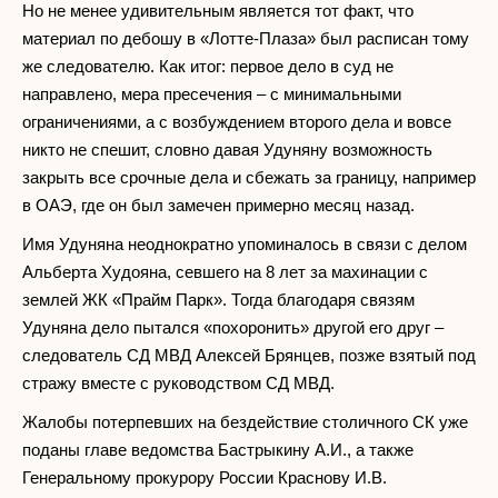
Но не менее удивительным является тот факт, что
материал по дебошу в «Лотте-Плаза» был расписан тому
же следователю. Как итог: первое дело в суд не
направлено, мера пресечения – с минимальными
ограничениями, а с возбуждением второго дела и вовсе
никто не спешит, словно давая Удуняну возможность
закрыть все срочные дела и сбежать за границу, например
в ОАЭ, где он был замечен примерно месяц назад.
Имя Удуняна неоднократно упоминалось в связи с делом
Альберта Худояна, севшего на 8 лет за махинации с
землей ЖК «Прайм Парк». Тогда благодаря связям
Удуняна дело пытался «похоронить» другой его друг –
следователь СД МВД Алексей Брянцев, позже взятый под
стражу вместе с руководством СД МВД.
Жалобы потерпевших на бездействие столичного СК уже
поданы главе ведомства Бастрыкину А.И., а также
Генеральному прокурору России Краснову И.В.