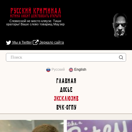
Русский Криминал
Истина любит действовать открыто
Словесной не место кляузе. Тише
ораторы! Ваше слово товарищ Маузер
Мы в Twitter
Зеркало сайта
Русский
English
Главная
Досье
Эксклюзив
ВЧК-ОГПУ