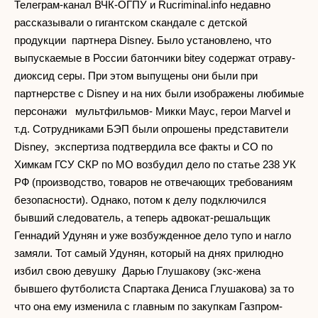
Телеграм-канал ВЧК-ОГПУ и Rucriminal.info недавно
рассказывали о гигантском скандале с детской
продукции партнера Disney. Было установлено, что
выпускаемые в России батончики bitey содержат отраву-
диоксид серы. При этом выпущены они были при
партнерстве с Disney и на них были изображены любимые
персонажи мультфильмов- Микки Маус, герои Marvel и
т.д. Сотрудниками БЭП были опрошены представители
Disney, экспертиза подтвердила все факты и СО по
Химкам ГСУ СКР по МО возбудил дело по статье 238 УК
РФ (производство, товаров не отвечающих требованиям
безопасности). Однако, потом к делу подключился
бывший следователь, а теперь адвокат-решальщик
Геннадий Удунян и уже возбужденное дело тупо и нагло
замяли. Тот самый Удунян, который на днях прилюдно
избил свою девушку Дарью Глушакову (экс-жена
бывшего футболиста Спартака Дениса Глушакова) за то
что она ему изменила с главным по закупкам Газпром-