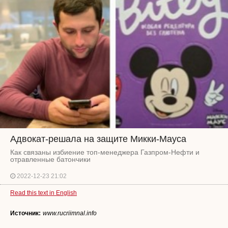
Адвокат-решала на защите Микки-Мауса
Как связаны избиение топ-менеджера Газпром-Нефти и
отравленные батончики
2022-12-23 21:02
Read this text in English
Источник:
www.rucriimnal.info