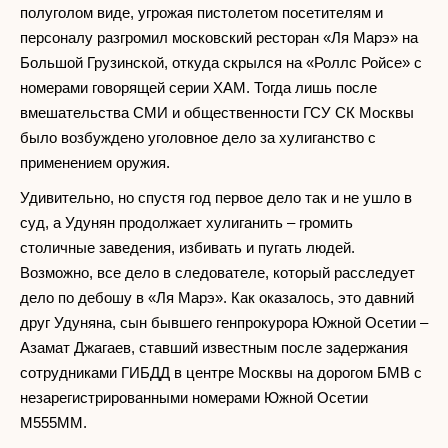
полуголом виде, угрожая пистолетом посетителям и
персоналу разгромил московский ресторан «Ля Марэ» на
Большой Грузинской, откуда скрылся на «Роллс Ройсе» с
номерами говорящей серии ХАМ. Тогда лишь после
вмешательства СМИ и общественности ГСУ СК Москвы
было возбуждено уголовное дело за хулиганство с
применением оружия.
Удивительно, но спустя год первое дело так и не ушло в
суд, а Удунян продолжает хулиганить – громить
столичные заведения, избивать и пугать людей.
Возможно, все дело в следователе, который расследует
дело по дебошу в «Ля Марэ». Как оказалось, это давний
друг Удуняна, сын бывшего генпрокурора Южной Осетии –
Азамат Джагаев, ставший известным после задержания
сотрудниками ГИБДД в центре Москвы на дорогом БМВ с
незарегистрированными номерами Южной Осетии
М555ММ.