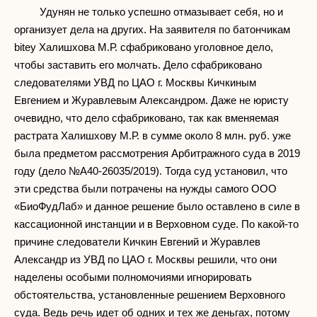
Удунян не только успешно отмазывает себя, но и
организует дела на других. На заявителя по батончикам
bitey Халишхова М.Р. сфабриковано уголовное дело,
чтобы заставить его молчать. Дело сфабриковано
следователями УВД по ЦАО г. Москвы Кичкиным
Евгением и Журавлевым Александром. Даже не юристу
очевидно, что дело сфабриковано, так как вменяемая
растрата Халишхову М.Р. в сумме около 8 млн. руб. уже
была предметом рассмотрения Арбитражного суда в 2019
году (дело №А40-26035/2019). Тогда суд установил, что
эти средства были потрачены на нужды самого ООО
«БиоФудЛаб» и данное решение было оставлено в силе в
кассационной инстанции и в Верховном суде. По какой-то
причине следователи Кичкин Евгений и Журавлев
Александр из УВД по ЦАО г. Москвы решили, что они
наделены особыми полномочиями игнорировать
обстоятельства, установленные решением Верховного
суда. Ведь речь идет об одних и тех же деньгах, потому