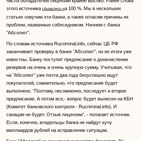
числа обладателей лицензии крайне высоко. Ранее слова
этого источника
а 100 %. Мы в нескольких
сбывались н
статьях озвучим эти банки, а также огласим причины их
проблем, названные собеседником. Начнем с банка
"Абсолют".
По словам источника Rucriminal.info, сейчас ЦБ РФ
заканчивает проверку в банке "Абсолют", но ее итоги уже
известны. Банку поступит предписание о доначисление
резервов на очень и очень крупную сумму. Учитывая, что
на "Абсолют" уже почти два года безуспешно ищут
покупателей, сомнительно, что предписание будет
выполнено. "Поэтому, несомненно, последует и второе
предписание. А потом все,- вопрос будет вынесен на КБН
(Комитет банковского контроля - Rucriminal.info). И
санации не будет. Отзыв лицензии", - полагает источник.
Если, конечно, владельцы банка не найдут кучу
миллиардов рублей на исправление ситуации.