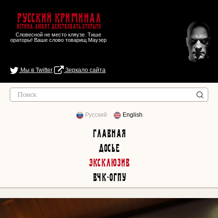
Русский Криминал
Истина любит действовать открыто
Словесной не место кляузе. Тише
ораторы! Ваше слово товарищ Маузер
Мы в Twitter
Зеркало сайта
Русский
English
Главная
Досье
Эксклюзив
ВЧК-ОГПУ