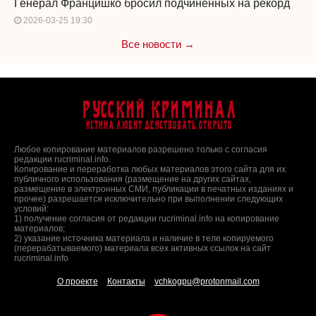
Генерал Францишко бросил подчиненных на рекорд
2026-03-25 19:30
Все новости →
Русский Криминал
Истина любит действовать открыто
Любое копирование материалов разрешено только с согласия
редакции rucriminal.info.
Копирование и переработка любых материалов этого сайта для их
публичного использования (размещение на других сайтах,
размещение в электронных СМИ, публикации в печатных изданиях и
прочее) разрешается исключительно при выполнении следующих
условий:
1) получение согласия от редакции rucriminal.info на копирование
материалов;
2) указание источника материала и наличие в теле копируемого
(перерабатываемого) материала всех активных ссылок на сайт
rucriminal.info
О проекте
Контакты
vchkogpu@protonmail.com