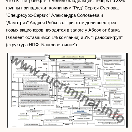
что ГК "Петронефть" сменило владельцев. Теперь по 33%
группы принадлежит компаниям "Рид" Сергея Суслова,
"Спецресурс-Сервис" Александра Соловьева и
"Даматриа" Андрея Рябкова. При этом доли всех трех
новых акционеров находятся в залоге у Абсолют банка
(владеет оставшимся 1% компании) и УК "Трансфингруп"
(структура НПФ "Благосостояние").