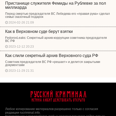
Пристанище служителя Фемиды на Рублевке за пол
миллиарда
Перед смертью председателя ВС Лебедева его «правая рука» сделал
семье сказочный подарок
2024-02-26 21:09
Как в Верховном суде берут взятки
FedorovLeaks: Секретный архив коррупции советника председателя
ВС РФ
2023-12-12 20:23
Как слили секретный архив Верховного суда РФ
Советник председателя ВС РФ «решает» и делится закрытыми
документами
2023-11-29 21:31
Русский Криминал
Истина любит действовать открыто
Любое копирование материалов разрешено только с согласия
редакции rucriminal.info.