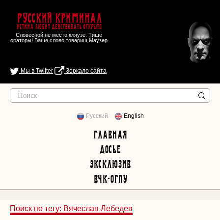
Русский Криминал
Истина любит действовать открыто
Словесной не место кляузе. Тише
ораторы! Ваше слово товарищ Маузер
Мы в Twitter
Зеркало сайта
Русский
English
Главная
Досье
Эксклюзив
ВЧК-ОГПУ
Поиск по тегу: Вячеслав Лебедев