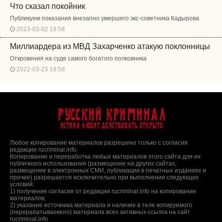
Что сказал покойник
Публикуем показания внезапно умершего экс-советника Кадырова
2023-03-02 19:58
Миллиардера из МВД Захарченко атакую поклонницы
Откровения на суде самого богатого полковника
2022-03-23 19:58
Русский Криминал
Истина любит действовать открыто
Любое копирование материалов разрешено только с согласия
редакции rucriminal.info.
Копирование и переработка любых материалов этого сайта для их
публичного использования (размещение на других сайтах,
размещение в электронных СМИ, публикации в печатных изданиях и
прочее) разрешается исключительно при выполнении следующих
условий:
1) получение согласия от редакции rucriminal.info на копирование
материалов;
2) указание источника материала и наличие в теле копируемого
(перерабатываемого) материала всех активных ссылок на сайт
rucriminal.info