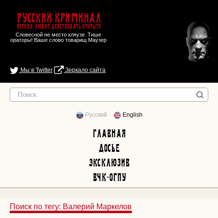
Русский Криминал
Истина любит действовать открыто
Словесной не место кляузе. Тише
ораторы! Ваше слово товарищ Маузер
Мы в Twitter
Зеркало сайта
Русский
English
Главная
Досье
Эксклюзив
ВЧК-ОГПУ
Поиск по тегу: Валерий Маркелов