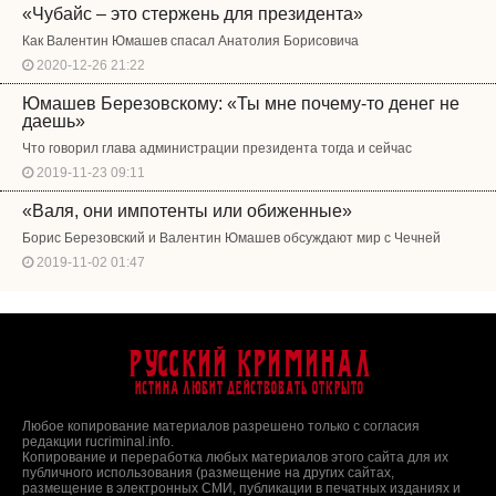
«Чубайс – это стержень для президента»
Как Валентин Юмашев спасал Анатолия Борисовича
2020-12-26 21:22
Юмашев Березовскому: «Ты мне почему-то денег не
даешь»
Что говорил глава администрации президента тогда и сейчас
2019-11-23 09:11
«Валя, они импотенты или обиженные»
Борис Березовский и Валентин Юмашев обсуждают мир с Чечней
2019-11-02 01:47
Русский Криминал
Истина любит действовать открыто
Любое копирование материалов разрешено только с согласия
редакции rucriminal.info.
Копирование и переработка любых материалов этого сайта для их
публичного использования (размещение на других сайтах,
размещение в электронных СМИ, публикации в печатных изданиях и