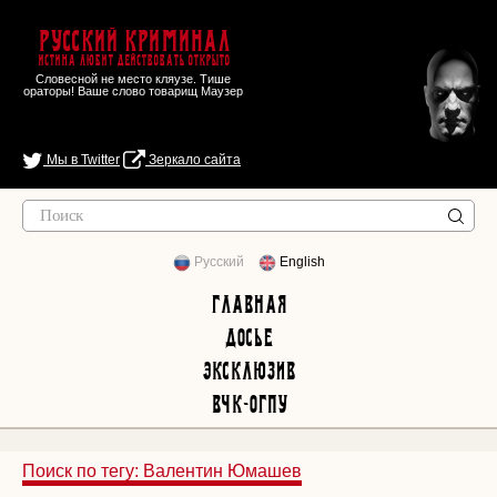
Русский Криминал
Истина любит действовать открыто
Словесной не место кляузе. Тише
ораторы! Ваше слово товарищ Маузер
Мы в Twitter
Зеркало сайта
Русский
English
Главная
Досье
Эксклюзив
ВЧК-ОГПУ
Поиск по тегу: Валентин Юмашев