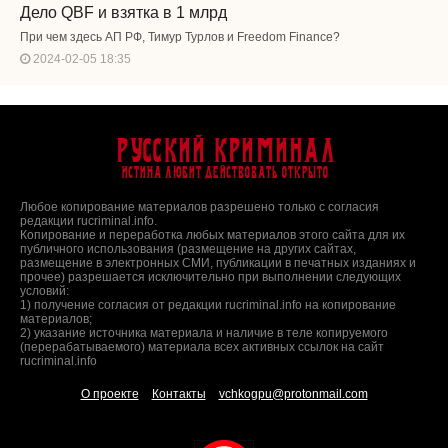
Дело QBF и взятка в 1 млрд
При чем здесь АП РФ, Тимур Турлов и Freedom Finance?
2024-02-05 18:35
Русский Криминал
Истина любит действовать открыто
Любое копирование материалов разрешено только с согласия
редакции rucriminal.info.
Копирование и переработка любых материалов этого сайта для их
публичного использования (размещение на других сайтах,
размещение в электронных СМИ, публикации в печатных изданиях и
прочее) разрешается исключительно при выполнении следующих
условий:
1) получение согласия от редакции rucriminal.info на копирование
материалов;
2) указание источника материала и наличие в теле копируемого
(перерабатываемого) материала всех активных ссылок на сайт
rucriminal.info
О проекте
Контакты
vchkogpu@protonmail.com