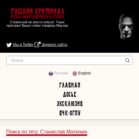
Русский Криминал
Истина любит действовать открыто
Словесной не место кляузе. Тише
ораторы! Ваше слово товарищ Маузер
Мы в Twitter
Зеркало сайта
Русский
English
Главная
Досье
Эксклюзив
ВЧК-ОГПУ
Поиск по тегу: Станислав Матюхин