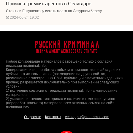
Причина громких арестов в Селигдаре
Стоит ли Евтушенкову искать место на Лазурном берегу
2024-06-24 19:02
Русский Криминал
Истина любит действовать открыто
Любое копирование материалов разрешено только с согласия
редакции rucriminal.info.
Копирование и переработка любых материалов этого сайта для их
публичного использования (размещение на других сайтах,
размещение в электронных СМИ, публикации в печатных изданиях и
прочее) разрешается исключительно при выполнении следующих
условий:
1) получение согласия от редакции rucriminal.info на копирование
материалов;
2) указание источника материала и наличие в теле копируемого
(перерабатываемого) материала всех активных ссылок на сайт
rucriminal.info
О проекте
Контакты
vchkogpu@protonmail.com