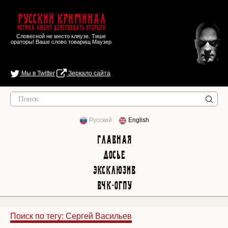
Русский Криминал
Истина любит действовать открыто
Словесной не место кляузе. Тише
ораторы! Ваше слово товарищ Маузер
Мы в Twitter
Зеркало сайта
Русский
English
Главная
Досье
Эксклюзив
ВЧК-ОГПУ
Поиск по тегу: Сергей Васильев