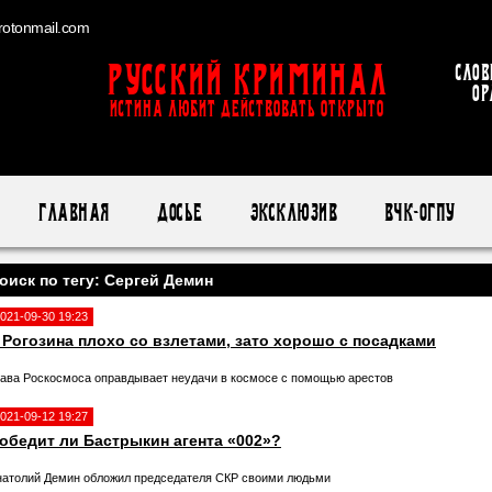
otonmail.com
Русский Криминал
Слов
ор
ИСТИНА ЛЮБИТ ДЕЙСТВОВАТЬ ОТКРЫТО
Главная
Досье
Эксклюзив
ВЧК-ОГПУ
оиск по тегу: Сергей Демин
021-09-30 19:23
 Рогозина плохо со взлетами, зато хорошо с посадками
лава Роскосмоса оправдывает неудачи в космосе с помощью арестов
021-09-12 19:27
обедит ли Бастрыкин агента «002»?
натолий Демин обложил председателя СКР своими людьми