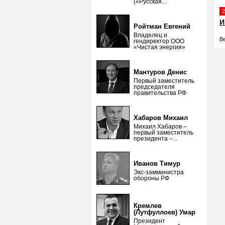
(«Русская...
2
И
Ройтман Евгений
Владелец и
В
гендиректор ООО
«Чистая энергия»
Мантуров Денис
Первый заместитель
председателя
правительства РФ
Хабаров Михаил
Михаил Хабаров –
первый заместитель
президента –...
Иванов Тимур
Экс-замминистра
обороны РФ
Кремлев
(Лутфуллоев) Умар
Президент