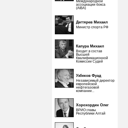
Международной
ассоциации бокса
(AIBA)
Дегтярев Михаил
Министр спорта РФ
Капура Михаил
Входит в состав
Высшей
Квалификационной
Комиссии Судей
Узбеков Фуад
Независимый директор
европейской
нефтегазовой
компании...
Хорохордин Олег
ВРИО главы
Республики Алтай