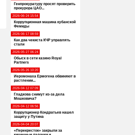
Генпрокуратуру просят проверить
прокурора ЦАО...
2026-06-24 15:54
Коррупционная машина кубанской
Фемиды
2026-06-17 08:59
Как два чекиста КЧР управлять
стали
2026-05-27 06:24
Обыск в сети казино Royal
Partners
2026-05-26 10:20
Иеромонаха Ермогена обвиняют в
растлении...
2026-04-12 07:09
Гладкова снимут из-за дела
Мошковича?
2026-04-12 06:56
Коррупционер Кондратьев нашел
защиту у Путина
2026-04-04 20:07
«Перекресток» закрыли за
кишечные палочки и...