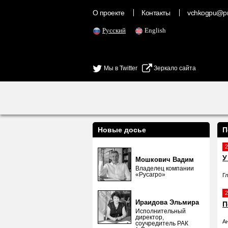
О проекте
Контакты
vchkogpu@pr
Русский
English
Мы в Twitter
Зеркало сайта
Новые досье
П
2
У
Мошкович Вадим
Владелец компании
«Русагро»
Г
2
Ираидова Эльмира
П
Исполнительный
директор,
А
соучредитель РАК