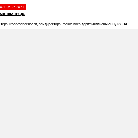
021-08-28 20:41
менем отца
етеран госбезопасности, замдиректора Роскосмоса дарит миллионы сыну из СКР