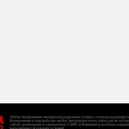
л
Любое копирование материалов разрешено только с согласия редакции ruc
Копирование и переработка любых материалов этого сайта для их публи
сайтах, размещение в электронных СМИ, публикации в печатных издани
ТО
выполнении следующих условий: