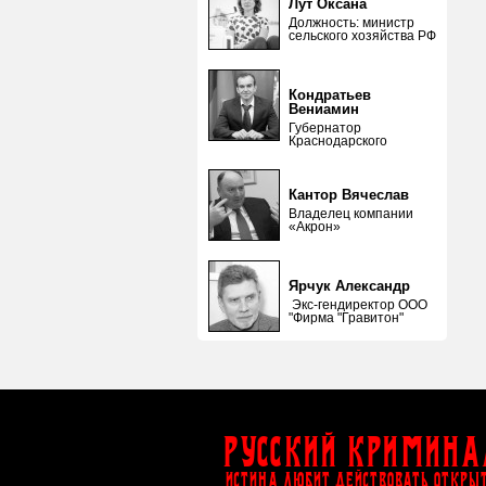
Лут Оксана
Должность: министр
сельского хозяйства РФ
Кондратьев
Вениамин
Губернатор
Краснодарского
Кантор Вячеслав
Владелец компании
«Акрон»
Ярчук Александр
Экс-гендиректор ООО
"Фирма "Гравитон"
Русский Кримина
ИСТИНА ЛЮБИТ ДЕЙСТВОВАТЬ ОТКРЫ