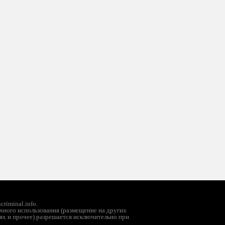
riminal.info.
чного использования (размещение на других
ях и прочее) разрешается исключительно при