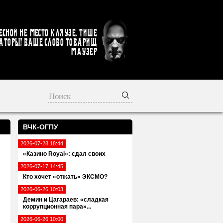
есной не место кляузе. Тише
аторы! Ваше слово товарищ
Маузер
ВЧК-ОГПУ
2026-07-28 18:44
«Казино Royal»: сдал своих
2026-07-17 14:45
Кто хочет «отжать» ЭКСМО?
2026-06-26 10:03
Демин и Цагараев: «сладкая
коррупционная пара»...
2026-06-26 10:00