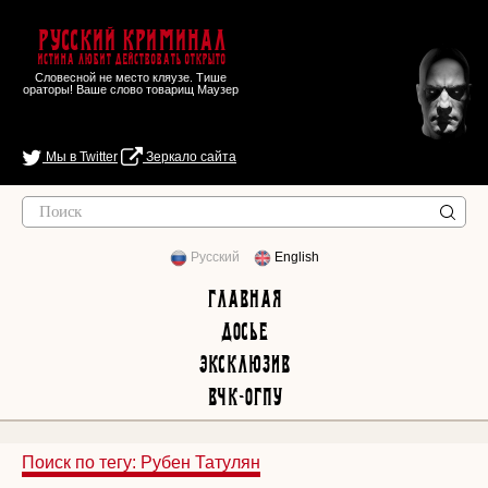
Русский Криминал
Истина любит действовать открыто
Словесной не место кляузе. Тише
ораторы! Ваше слово товарищ Маузер
Мы в Twitter
Зеркало сайта
Русский
English
Главная
Досье
Эксклюзив
ВЧК-ОГПУ
Поиск по тегу: Рубен Татулян