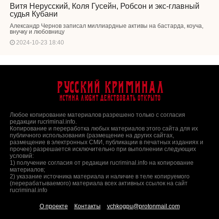
Витя Нерусский, Коля Гусейн, Робсон и экс-главный
судья Кубани
Александр Чернов записал миллиардные активы на бастарда, коуча,
внучку и любовницу
2024-10-23 18:40
Русский Криминал
Истина любит действовать открыто
Любое копирование материалов разрешено только с согласия
редакции rucriminal.info.
Копирование и переработка любых материалов этого сайта для их
публичного использования (размещение на других сайтах,
размещение в электронных СМИ, публикации в печатных изданиях и
прочее) разрешается исключительно при выполнении следующих
условий:
1) получение согласия от редакции rucriminal.info на копирование
материалов;
2) указание источника материала и наличие в теле копируемого
(перерабатываемого) материала всех активных ссылок на сайт
rucriminal.info
О проекте
Контакты
vchkogpu@protonmail.com