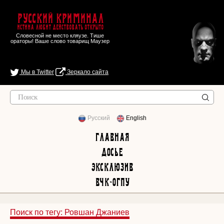
Русский Криминал
Истина любит действовать открыто
Словесной не место кляузе. Тише
ораторы! Ваше слово товарищ Маузер
Мы в Twitter
Зеркало сайта
Русский
English
Главная
Досье
Эксклюзив
ВЧК-ОГПУ
Поиск по тегу: Ровшан Джаниев