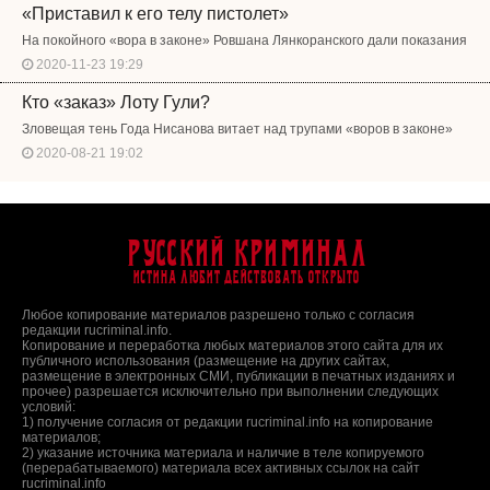
«Приставил к его телу пистолет»
На покойного «вора в законе» Ровшана Лянкоранского дали показания
2020-11-23 19:29
Кто «заказ» Лоту Гули?
Зловещая тень Года Нисанова витает над трупами «воров в законе»
2020-08-21 19:02
Русский Криминал
Истина любит действовать открыто
Любое копирование материалов разрешено только с согласия
редакции rucriminal.info.
Копирование и переработка любых материалов этого сайта для их
публичного использования (размещение на других сайтах,
размещение в электронных СМИ, публикации в печатных изданиях и
прочее) разрешается исключительно при выполнении следующих
условий:
1) получение согласия от редакции rucriminal.info на копирование
материалов;
2) указание источника материала и наличие в теле копируемого
(перерабатываемого) материала всех активных ссылок на сайт
rucriminal.info