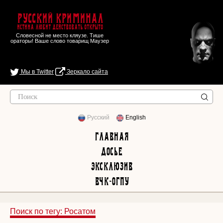
Русский Криминал
Истина любит действовать открыто
Словесной не место кляузе. Тише
ораторы! Ваше слово товарищ Маузер
Мы в Twitter
Зеркало сайта
Русский
English
Главная
Досье
Эксклюзив
ВЧК-ОГПУ
Поиск по тегу: Росатом