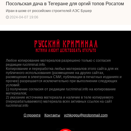
Посольская дача в Тегеране для оргий топов Росатом
Иран в шоке от российских строителей АЭС Бушер
2024-04-07 19:06
Русский Криминал
Истина любит действовать открыто
Любое копирование материалов разрешено только с согласия
редакции rucriminal.info.
Копирование и переработка любых материалов этого сайта для их
публичного использования (размещение на других сайтах,
размещение в электронных СМИ, публикации в печатных изданиях и
прочее) разрешается исключительно при выполнении следующих
условий:
1) получение согласия от редакции rucriminal.info на копирование
материалов;
2) указание источника материала и наличие в теле копируемого
(перерабатываемого) материала всех активных ссылок на сайт
rucriminal.info
О проекте
Контакты
vchkogpu@protonmail.com