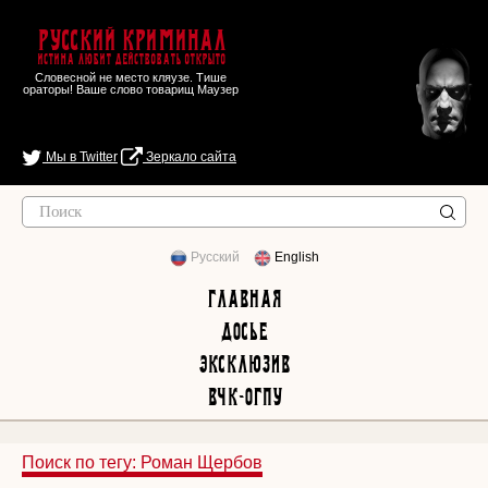
Русский Криминал
Истина любит действовать открыто
Словесной не место кляузе. Тише
ораторы! Ваше слово товарищ Маузер
Мы в Twitter
Зеркало сайта
Русский
English
Главная
Досье
Эксклюзив
ВЧК-ОГПУ
Поиск по тегу: Роман Щербов