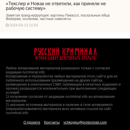
«Текслер и Новак не ответили, как приняли не
рабочую систему»
Замятая гранд-коррупция: картины Пикассо, пасхальные яйца
Фаберже, особняки, частные самолеты
2024-03-13 21:54
Русский Криминал
Истина любит действовать открыто
Любое копирование материалов разрешено только с согласия
редакции rucriminal.info.
Копирование и переработка любых материалов этого сайта для их
публичного использования (размещение на других сайтах,
размещение в электронных СМИ, публикации в печатных изданиях и
прочее) разрешается исключительно при выполнении следующих
условий:
1) получение согласия от редакции rucriminal.info на копирование
материалов;
2) указание источника материала и наличие в теле копируемого
(перерабатываемого) материала всех активных ссылок на сайт
rucriminal.info
О проекте
Контакты
vchkogpu@protonmail.com