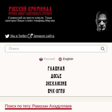
Русский Криминал
Истина любит действовать открыто
Словесной не место кляузе. Тише
ораторы! Ваше слово товарищ Маузер
Мы в Twitter
Зеркало сайта
Русский
English
Главная
Досье
Эксклюзив
ВЧК-ОГПУ
Поиск по тегу: Рамазан Ахадуллаев