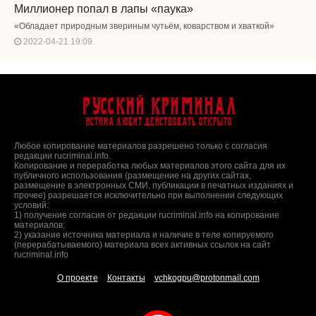
Миллионер попал в лапы «паука»
«Обладает природным звериным чутьём, коварством и хваткой»
2022-04-21 19:09
Русский Криминал
Истина любит действовать открыто
Любое копирование материалов разрешено только с согласия
редакции rucriminal.info.
Копирование и переработка любых материалов этого сайта для их
публичного использования (размещение на других сайтах,
размещение в электронных СМИ, публикации в печатных изданиях и
прочее) разрешается исключительно при выполнении следующих
условий:
1) получение согласия от редакции rucriminal.info на копирование
материалов;
2) указание источника материала и наличие в теле копируемого
(перерабатываемого) материала всех активных ссылок на сайт
rucriminal.info
О проекте
Контакты
vchkogpu@protonmail.com