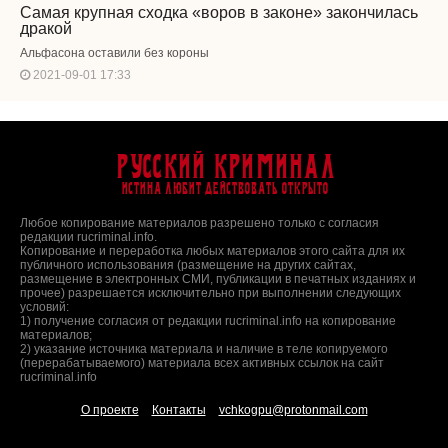
Самая крупная сходка «воров в законе» закончилась
дракой
Альфасона оставили без короны
2021-09-01 17:33
Русский Криминал
Истина любит действовать открыто
Любое копирование материалов разрешено только с согласия
редакции rucriminal.info.
Копирование и переработка любых материалов этого сайта для их
публичного использования (размещение на других сайтах,
размещение в электронных СМИ, публикации в печатных изданиях и
прочее) разрешается исключительно при выполнении следующих
условий:
1) получение согласия от редакции rucriminal.info на копирование
материалов;
2) указание источника материала и наличие в теле копируемого
(перерабатываемого) материала всех активных ссылок на сайт
rucriminal.info
О проекте
Контакты
vchkogpu@protonmail.com