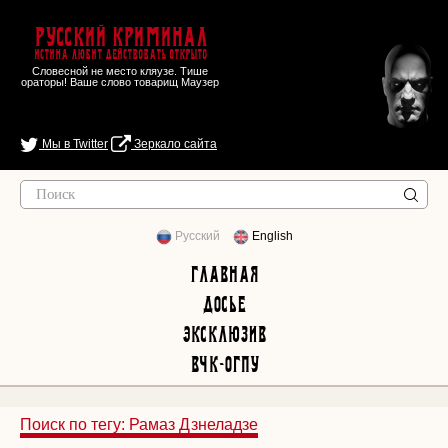
Русский Криминал
Истина любит действовать открыто
Словесной не место кляузе. Тише
ораторы! Ваше слово товарищ Маузер
Мы в Twitter
Зеркало сайта
Русский
English
Главная
Досье
Эксклюзив
ВЧК-ОГПУ
Поиск по тегу: Рамаз Дзнеладзе