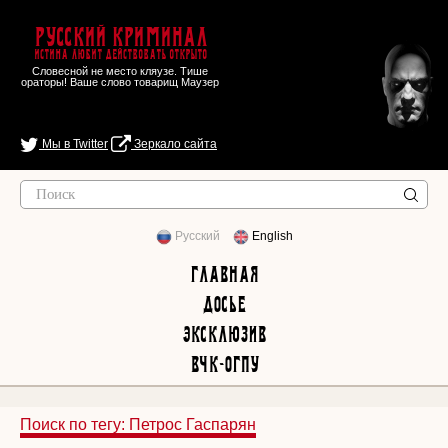
Русский Криминал
Истина любит действовать открыто
Словесной не место кляузе. Тише
ораторы! Ваше слово товарищ Маузер
Мы в Twitter
Зеркало сайта
Русский
English
Главная
Досье
Эксклюзив
ВЧК-ОГПУ
Поиск по тегу: Петрос Гаспарян