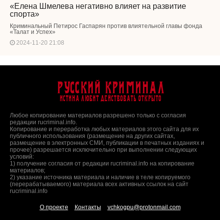
«Елена Шмелева негативно влияет на развитие
спорта»
Криминальный Петирос Гаспарян против влиятельной главы фонда
«Талат и Успех»
2024-11-20 21:08
Русский Криминал
Истина любит действовать открыто
Любое копирование материалов разрешено только с согласия
редакции rucriminal.info.
Копирование и переработка любых материалов этого сайта для их
публичного использования (размещение на других сайтах,
размещение в электронных СМИ, публикации в печатных изданиях и
прочее) разрешается исключительно при выполнении следующих
условий:
1) получение согласия от редакции rucriminal.info на копирование
материалов;
2) указание источника материала и наличие в теле копируемого
(перерабатываемого) материала всех активных ссылок на сайт
rucriminal.info
О проекте
Контакты
vchkogpu@protonmail.com