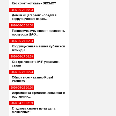
Кто хочет «отжать» ЭКСМО?
2026-06-26 10:03
Демин и Цагараев: «сладкая
коррупционная пара»...
2026-06-26 10:00
Генпрокуратуру просят проверить
прокурора ЦАО...
2026-06-24 15:54
Коррупционная машина кубанской
Фемиды
2026-06-17 08:59
Как два чекиста КЧР управлять
стали
2026-05-27 06:24
Обыск в сети казино Royal
Partners
2026-05-26 10:20
Иеромонаха Ермогена обвиняют в
растлении...
2026-04-12 07:09
Гладкова снимут из-за дела
Мошковича?