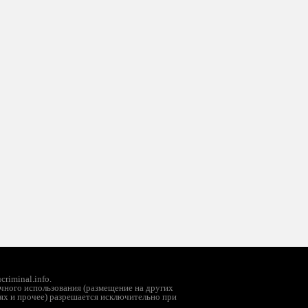
riminal.info.
чного использования (размещение на других
ях и прочее) разрешается исключительно при