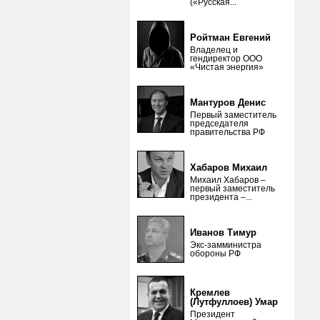
(«Русская...
Ройтман Евгений
Владелец и
гендиректор ООО
«Чистая энергия»
Мантуров Денис
Первый заместитель
председателя
правительства РФ
Хабаров Михаил
Михаил Хабаров –
первый заместитель
президента –...
Иванов Тимур
Экс-замминистра
обороны РФ
Кремлев
(Лутфуллоев) Умар
Президент