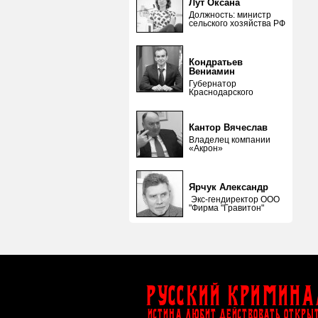
Лут Оксана
Должность: министр
сельского хозяйства РФ
Кондратьев
Вениамин
Губернатор
Краснодарского
Кантор Вячеслав
Владелец компании
«Акрон»
Ярчук Александр
Экс-гендиректор ООО
"Фирма "Гравитон"
Русский Кримина
ИСТИНА ЛЮБИТ ДЕЙСТВОВАТЬ ОТКРЫ