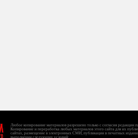
л
Любое копирование материалов разрешено только с согласия редакции ruc
Копирование и переработка любых материалов этого сайта для их публи
сайтах, размещение в электронных СМИ, публикации в печатных издани
ТО
выполнении следующих условий: