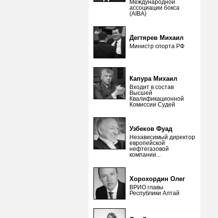
Международной
ассоциации бокса
(AIBA)
Дегтярев Михаил
Министр спорта РФ
Капура Михаил
Входит в состав
Высшей
Квалификационной
Комиссии Судей
Узбеков Фуад
Независимый директор
европейской
нефтегазовой
компании...
Хорохордин Олег
ВРИО главы
Республики Алтай