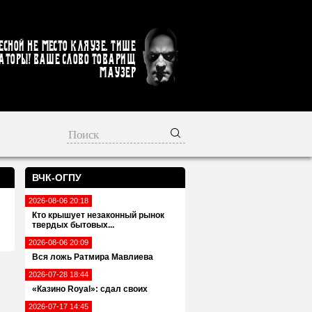
есной не место кляузе. Тише
аторы! Ваше слово товарищ
Маузер
ВЧК-ОГПУ
2026-08-06 20:18
Кто крышует незаконный рынок
твердых бытовых...
2026-08-06 20:09
Вся ложь Ратмира Мавлиева
2026-07-28 18:44
«Казино Royal»: сдал своих
2026-07-17 14:45