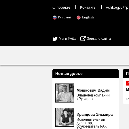
О проекте
Контакты
vchkogpu@pr
Русский
English
Мы в Twitter
Зеркало сайта
Новые досье
П
2
М
Мошкович Вадим
Владелец компании
«Русагро»
К
Ираидова Эльмира
Исполнительный
директор,
соучредитель РАК