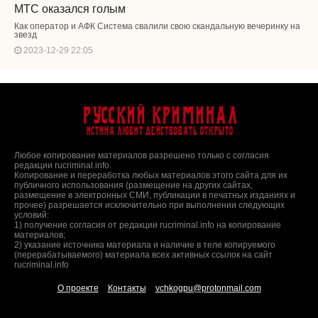
МТС оказался голым
Как оператор и АФК Система свалили свою скандальную вечеринку на
звезд
2023-12-29 22:05
Русский Криминал
Истина любит действовать открыто
Любое копирование материалов разрешено только с согласия
редакции rucriminal.info.
Копирование и переработка любых материалов этого сайта для их
публичного использования (размещение на других сайтах,
размещение в электронных СМИ, публикации в печатных изданиях и
прочее) разрешается исключительно при выполнении следующих
условий:
1) получение согласия от редакции rucriminal.info на копирование
материалов;
2) указание источника материала и наличие в теле копируемого
(перерабатываемого) материала всех активных ссылок на сайт
rucriminal.info
О проекте
Контакты
vchkogpu@protonmail.com