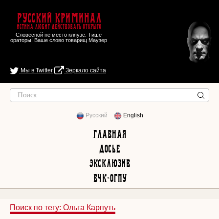
Русский Криминал
Истина любит действовать открыто
Словесной не место кляузе. Тише
ораторы! Ваше слово товарищ Маузер
Мы в Twitter
Зеркало сайта
Русский
English
Главная
Досье
Эксклюзив
ВЧК-ОГПУ
Поиск по тегу: Ольга Карпуть