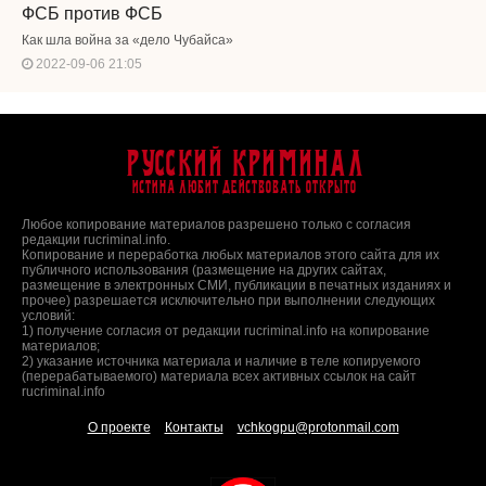
ФСБ против ФСБ
Как шла война за «дело Чубайса»
2022-09-06 21:05
Русский Криминал
Истина любит действовать открыто
Любое копирование материалов разрешено только с согласия
редакции rucriminal.info.
Копирование и переработка любых материалов этого сайта для их
публичного использования (размещение на других сайтах,
размещение в электронных СМИ, публикации в печатных изданиях и
прочее) разрешается исключительно при выполнении следующих
условий:
1) получение согласия от редакции rucriminal.info на копирование
материалов;
2) указание источника материала и наличие в теле копируемого
(перерабатываемого) материала всех активных ссылок на сайт
rucriminal.info
О проекте
Контакты
vchkogpu@protonmail.com