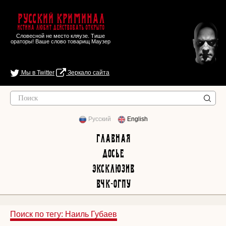
Русский Криминал
Истина любит действовать открыто
Словесной не место кляузе. Тише
ораторы! Ваше слово товарищ Маузер
Мы в Twitter
Зеркало сайта
Русский
English
Главная
Досье
Эксклюзив
ВЧК-ОГПУ
Поиск по тегу: Наиль Губаев