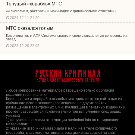
Тонущий «корабль» МТС
«Алкоголизм, растраты и махинации с финансовыми отчетами».
2024-12-11 21:20
МТС оказался голым
Как оператор и АФК Система свалили свою скандальную вечеринку на
звезд
2023-12-29 22:05
Русский Криминал
Истина любит действовать открыто
Любое копирование материалов разрешено только с согласия
редакции rucriminal.info.
Копирование и переработка любых материалов этого сайта для их
публичного использования (размещение на других сайтах,
размещение в электронных СМИ, публикации в печатных изданиях и
прочее) разрешается исключительно при выполнении следующих
условий:
1) получение согласия от редакции rucriminal.info на копирование
материалов;
2) указание источника материала и наличие в теле копируемого
(перерабатываемого) материала всех активных ссылок на сайт