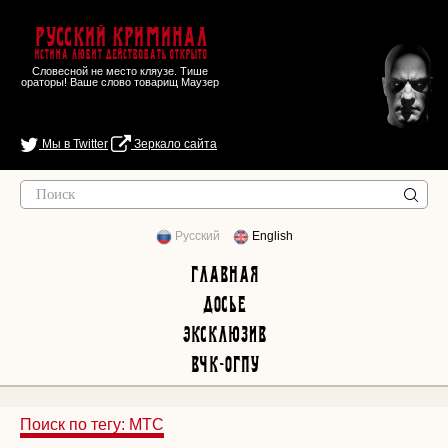
Русский Криминал
Истина любит действовать открыто
Словесной не место кляузе. Тише
ораторы! Ваше слово товарищ Маузер
Мы в Twitter
Зеркало сайта
Русский
English
Главная
Досье
Эксклюзив
ВЧК-ОГПУ
Поиск по тегу: МТС