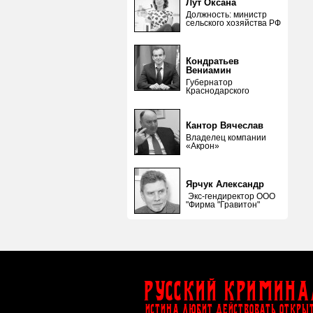
Лут Оксана
Должность: министр
сельского хозяйства РФ
Кондратьев
Вениамин
Губернатор
Краснодарского
Кантор Вячеслав
Владелец компании
«Акрон»
Ярчук Александр
Экс-гендиректор ООО
"Фирма "Гравитон"
Русский Кримина
ИСТИНА ЛЮБИТ ДЕЙСТВОВАТЬ ОТКРЫ