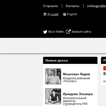
О проекте
Контакты
vchkogpu@pr
Русский
English
Мы в Twitter
Зеркало сайта
Новые досье
П
2
В
Мошкович Вадим
Владелец компании
«Русагро»
К
Ираидова Эльмира
Исполнительный
директор,
соучредитель РАК