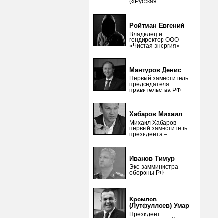
(«Русская...
Ройтман Евгений
Владелец и
гендиректор ООО
«Чистая энергия»
Мантуров Денис
Первый заместитель
председателя
правительства РФ
Хабаров Михаил
Михаил Хабаров –
первый заместитель
президента –...
Иванов Тимур
Экс-замминистра
обороны РФ
Кремлев
(Лутфуллоев) Умар
Президент