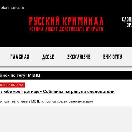
otonmail.com
Русский Криминал
Слов
ор
ИСТИНА ЛЮБИТ ДЕЙСТВОВАТЬ ОТКРЫТО
Главная
Досье
Эксклюзив
ВЧК-ОГПУ
оиск по тегу: МКНЦ
024-02-06 20:54
 любимое «детище» Собянина нагрянули следователи
то получает откаты в МКНЦ, с помпой презентованным мэром