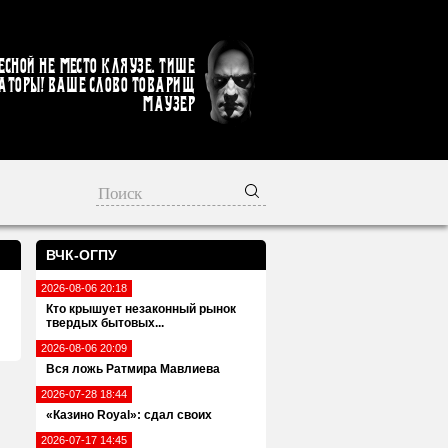
есной не место кляузе. Тише
аторы! Ваше слово товарищ
Маузер
ВЧК-ОГПУ
2026-08-06 20:18
Кто крышует незаконный рынок
твердых бытовых...
2026-08-06 20:09
Вся ложь Ратмира Мавлиева
2026-07-28 18:44
«Казино Royal»: сдал своих
2026-07-17 14:45