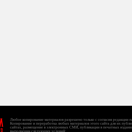
л
Любое копирование материалов разрешено только с согласия редакции ruc
Копирование и переработка любых материалов этого сайта для их публи
сайтах, размещение в электронных СМИ, публикации в печатных издани
ТО
выполнении следующих условий: