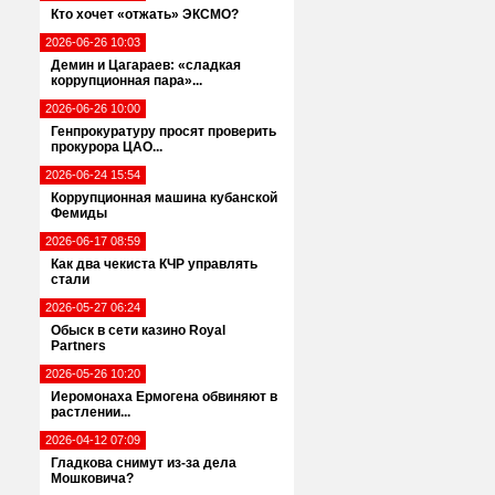
Кто хочет «отжать» ЭКСМО?
2026-06-26 10:03
Демин и Цагараев: «сладкая
коррупционная пара»...
2026-06-26 10:00
Генпрокуратуру просят проверить
прокурора ЦАО...
2026-06-24 15:54
Коррупционная машина кубанской
Фемиды
2026-06-17 08:59
Как два чекиста КЧР управлять
стали
2026-05-27 06:24
Обыск в сети казино Royal
Partners
2026-05-26 10:20
Иеромонаха Ермогена обвиняют в
растлении...
2026-04-12 07:09
Гладкова снимут из-за дела
Мошковича?