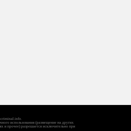
riminal.info.
чного использования (размещение на других
ях и прочее) разрешается исключительно при