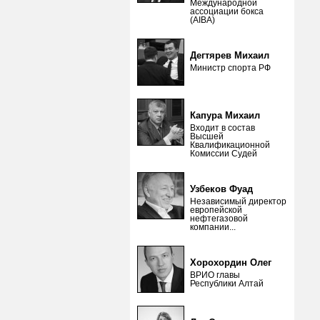
Международной
ассоциации бокса
(AIBA)
Дегтярев Михаил
Министр спорта РФ
Капура Михаил
Входит в состав
Высшей
Квалификационной
Комиссии Судей
Узбеков Фуад
Независимый директор
европейской
нефтегазовой
компании...
Хорохордин Олег
ВРИО главы
Республики Алтай