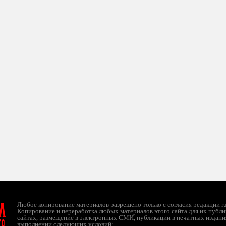
л
Любое копирование материалов разрешено только с согласия редакции ruc
Копирование и переработка любых материалов этого сайта для их публи
сайтах, размещение в электронных СМИ, публикации в печатных издани
ТО
выполнении следующих условий: