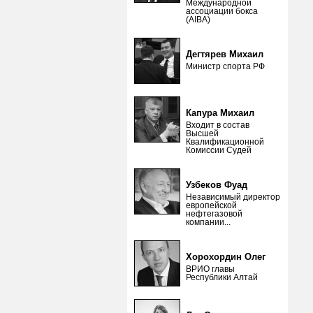
Международной
ассоциации бокса
(AIBA)
Дегтярев Михаил
Министр спорта РФ
Капура Михаил
Входит в состав
Высшей
Квалификационной
Комиссии Судей
Узбеков Фуад
Независимый директор
европейской
нефтегазовой
компании...
Хорохордин Олег
ВРИО главы
Республики Алтай