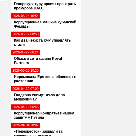
Генпрокуратуру просят проверить
прокурора ЦАО...
2026-06-24 15:54
Коррупционная машина кубанской
Фемиды
2026-06-17 08:59
Как два чекиста КЧР управлять
стали
2026-05-27 06:24
Обыск в сети казино Royal
Partners
2026-05-26 10:20
Иеромонаха Ермогена обвиняют в
растлении...
2026-04-12 07:09
Гладкова снимут из-за дела
Мошковича?
2026-04-12 06:56
Коррупционер Кондратьев нашел
защиту у Путина
2026-04-04 20:07
«Перекресток» закрыли за
кишечные палочки и...