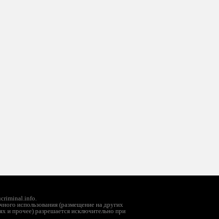
riminal.info.
чного использования (размещение на других
ях и прочее) разрешается исключительно при