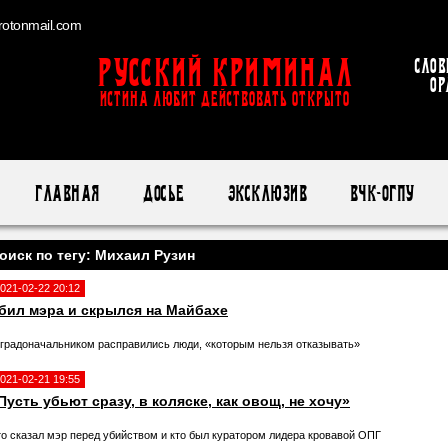
otonmail.com
Русский Криминал
Слов
ор
ИСТИНА ЛЮБИТ ДЕЙСТВОВАТЬ ОТКРЫТО
Главная
Досье
Эксклюзив
ВЧК-ОГПУ
оиск по тегу: Михаил Рузин
021-02-22 20:12
бил мэра и скрылся на Майбахе
 градоначальником расправились люди, «которым нельзя отказывать»
021-02-21 19:55
Пусть убьют сразу, в коляске, как овощ, не хочу»
то сказал мэр перед убийством и кто был куратором лидера кровавой ОПГ