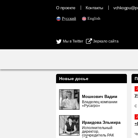
О проекте
Контакты
vchkogpu@pr
Русский
English
Мы в Twitter
Зеркало сайта
Новые досье
П
2
У
Мошкович Вадим
Владелец компании
«Русагро»
С
2
Ираидова Эльмира
«
Исполнительный
директор,
Ч
соучредитель РАК