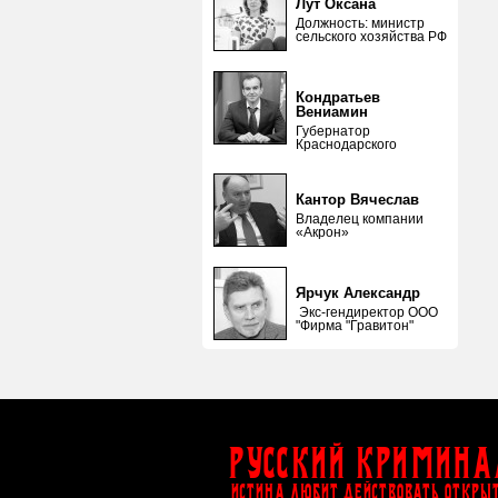
Лут Оксана
Должность: министр
сельского хозяйства РФ
Кондратьев
Вениамин
Губернатор
Краснодарского
Кантор Вячеслав
Владелец компании
«Акрон»
Ярчук Александр
Экс-гендиректор ООО
"Фирма "Гравитон"
Русский Кримина
ИСТИНА ЛЮБИТ ДЕЙСТВОВАТЬ ОТКРЫ