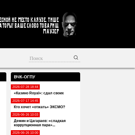
есной не место кляузе. Тише
аторы! Ваше слово товарищ
Маузер
ВЧК-ОГПУ
2026-07-28 18:44
«Казино Royal»: сдал своих
2026-07-17 14:45
Кто хочет «отжать» ЭКСМО?
2026-06-26 10:03
Демин и Цагараев: «сладкая
коррупционная пара»...
2026-06-26 10:00