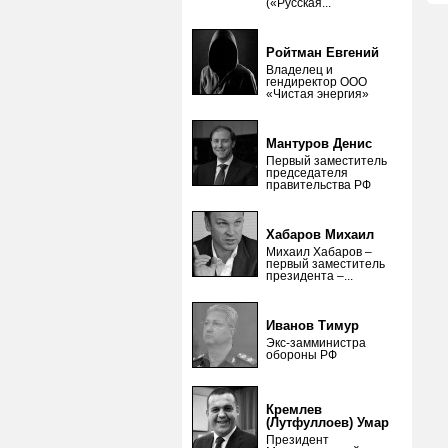
(«Русская...
Ройтман Евгений
Владелец и
гендиректор ООО
«Чистая энергия»
Мантуров Денис
Первый заместитель
председателя
правительства РФ
Хабаров Михаил
Михаил Хабаров –
первый заместитель
президента –...
Иванов Тимур
Экс-замминистра
обороны РФ
Кремлев
(Лутфуллоев) Умар
Президент