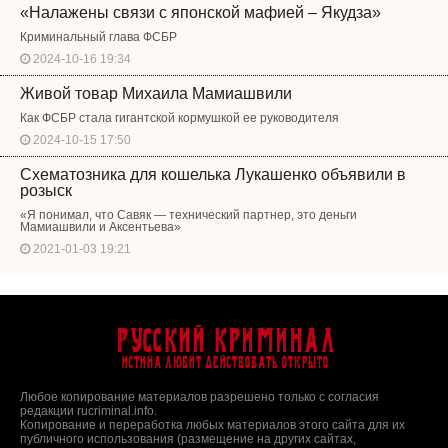
«Налажены связи с японской мафией – Якудза»
Криминальный глава ФСБР
2024-10-16 19:34
Живой товар Михаила Мамиашвили
Как ФСБР стала гигантской кормушкой ее руководителя
2024-10-15 17:50
Схематозника для кошелька Лукашенко объявили в
розыск
«Я понимал, что Савяк — технический партнер, это деньги
Мамиашвили и Аксентьева»
2021-01-03 19:21
Русский Криминал
Истина любит действовать открыто
Любое копирование материалов разрешено только с согласия
редакции rucriminal.info.
Копирование и переработка любых материалов этого сайта для их
публичного использования (размещение на других сайтах,