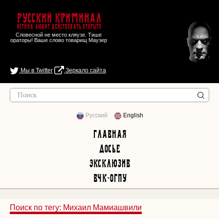
Русский Криминал
Истина любит действовать открыто
Словесной не место кляузе. Тише
ораторы! Ваше слово товарищ Маузер
Мы в Twitter
Зеркало сайта
Русский
English
Главная
Досье
Эксклюзив
ВЧК-ОГПУ
Поиск по тегу: Михаил Мамиашвили