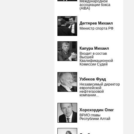
Международной
ассоциации бокса
(AIBA)
Дегтярев Михаил
Министр спорта РФ
Капура Михаил
Входит в состав
Высшей
Квалификационной
Комиссии Судей
Узбеков Фуад
Независимый директор
европейской
нефтегазовой
компании...
Хорохордин Олег
ВРИО главы
Республики Алтай