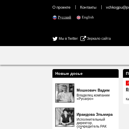
О проекте
Контакты
vchkogpu@pr
Русский
English
Мы в Twitter
Зеркало сайта
Новые досье
П
2
В
Мошкович Вадим
Владелец компании
«Русагро»
К
Ираидова Эльмира
Исполнительный
директор,
соучредитель РАК