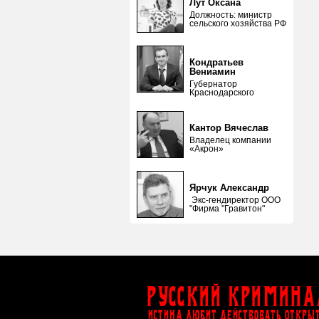
Лут Оксана
Должность: министр
сельского хозяйства РФ
Кондратьев
Вениамин
Губернатор
Краснодарского
Кантор Вячеслав
Владелец компании
«Акрон»
Ярчук Александр
Экс-гендиректор ООО
"Фирма "Гравитон"
Русский Кримина
ИСТИНА ЛЮБИТ ДЕЙСТВОВАТЬ ОТКРЫ