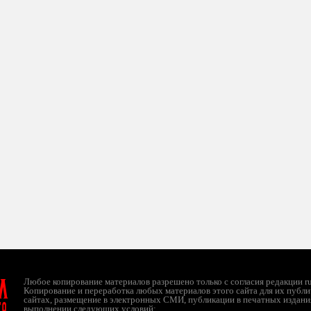
л
Любое копирование материалов разрешено только с согласия редакции ruc
Копирование и переработка любых материалов этого сайта для их публи
сайтах, размещение в электронных СМИ, публикации в печатных издани
ТО
выполнении следующих условий: