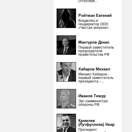
(«Русская...
Ройтман Евгений
Владелец и
гендиректор ООО
«Чистая энергия»
Мантуров Денис
Первый заместитель
председателя
правительства РФ
Хабаров Михаил
Михаил Хабаров –
первый заместитель
президента –...
Иванов Тимур
Экс-замминистра
обороны РФ
Кремлев
(Лутфуллоев) Умар
Президент