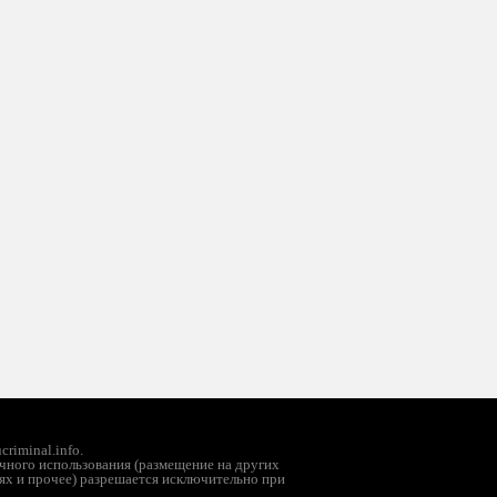
riminal.info.
чного использования (размещение на других
ях и прочее) разрешается исключительно при