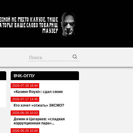
есной не место кляузе. Тише
аторы! Ваше слово товарищ
Маузер
ВЧК-ОГПУ
2026-07-28 18:44
«Казино Royal»: сдал своих
2026-07-17 14:45
Кто хочет «отжать» ЭКСМО?
2026-06-26 10:03
Демин и Цагараев: «сладкая
коррупционная пара»...
2026-06-26 10:00