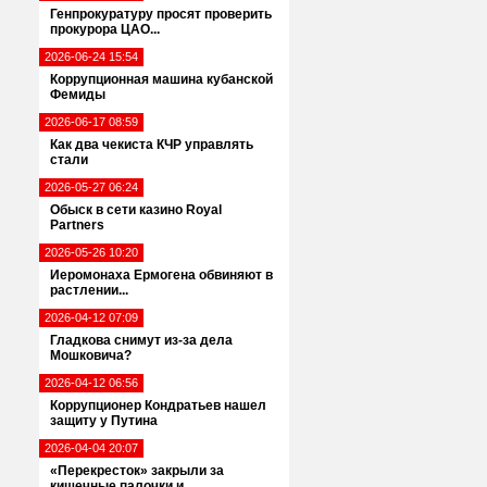
Генпрокуратуру просят проверить
прокурора ЦАО...
2026-06-24 15:54
Коррупционная машина кубанской
Фемиды
2026-06-17 08:59
Как два чекиста КЧР управлять
стали
2026-05-27 06:24
Обыск в сети казино Royal
Partners
2026-05-26 10:20
Иеромонаха Ермогена обвиняют в
растлении...
2026-04-12 07:09
Гладкова снимут из-за дела
Мошковича?
2026-04-12 06:56
Коррупционер Кондратьев нашел
защиту у Путина
2026-04-04 20:07
«Перекресток» закрыли за
кишечные палочки и...