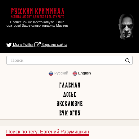
Русский Криминал
Истина любит действовать открыто
Словесной не место кляузе. Тише
ораторы! Ваше слово товарищ Маузер
Мы в Twitter
Зеркало сайта
Русский
English
Главная
Досье
Эксклюзив
ВЧК-ОГПУ
Поиск по тегу: Евгений Разумишкин