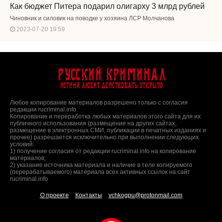
Как бюджет Питера подарил олигарху 3 млрд рублей
Чиновник и силовик на поводке у хозяина ЛСР Молчанова
2023-07-20 19:59
Русский Криминал
Истина любит действовать открыто
Любое копирование материалов разрешено только с согласия
редакции rucriminal.info.
Копирование и переработка любых материалов этого сайта для их
публичного использования (размещение на других сайтах,
размещение в электронных СМИ, публикации в печатных изданиях и
прочее) разрешается исключительно при выполнении следующих
условий:
1) получение согласия от редакции rucriminal.info на копирование
материалов;
2) указание источника материала и наличие в теле копируемого
(перерабатываемого) материала всех активных ссылок на сайт
rucriminal.info
О проекте
Контакты
vchkogpu@protonmail.com