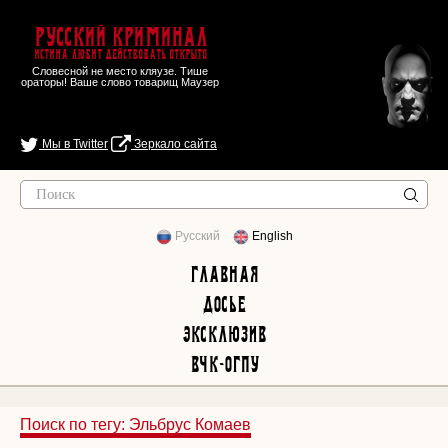
Русский Криминал
Истина любит действовать открыто
Словесной не место кляузе. Тише
ораторы! Ваше слово товарищ Маузер
Мы в Twitter
Зеркало сайта
Русский
English
Главная
Досье
Эксклюзив
ВЧК-ОГПУ
Поиск по тегу: Эльбрус Комаев