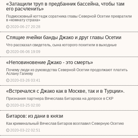
«Затащили труп в предбанник бассейна, чтобы там
его расчленить»
Подмосковный коттедж соратника главы Северной Осетии превратили
в «комнату страха»
2020-06-27 20:28
Спящие ячейки банды Джако и друг главы Осетии
Что рассказал свидетель, сына которого похитили в выходные
2020-06-06 19:09
«Неповиновение Джако - это смерть»
Почему люди из руководства Северной Осетии продолжают платить
Аслану Гагиеву
2020-03-26 03:41
«Встречался с Джако как в Москве, так и в Турции».
Признания партнера Вячеслава Битарова на допросе в СКР
2020-03-25 02:00
Битаров: из дани в князи
Как криминальный Вячеслав Битаров возглавил Северную Осетию
2020-03-22 02:51