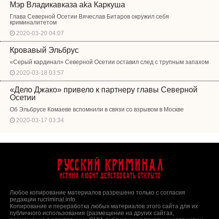
Мэр Владикавказа aka Каркуша
Глава Северной Осетии Вячеслав Битаров окружил себя
криминалитетом
2020-03-20 04:07
Кровавый Эльбрус
«Серый кардинал» Северной Осетии оставил след с трупным запахом
2020-03-18 03:57
«Дело Джако» привело к партнеру главы Северной
Осетии
Об Эльбрусе Комаеве вспомнили в связи со взрывом в Москве
2020-03-17 03:34
Русский Криминал
Истина любит действовать открыто
Любое копирование материалов разрешено только с согласия
редакции rucriminal.info.
Копирование и переработка любых материалов этого сайта для их
публичного использования (размещение на других сайтах,