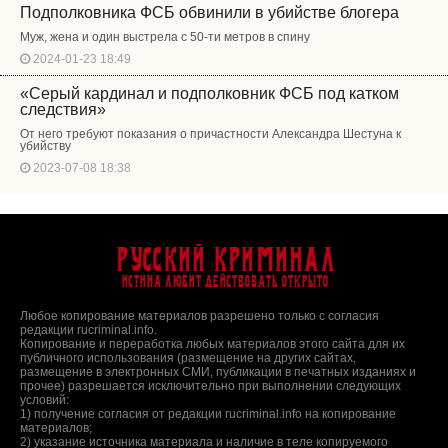
Подполковника ФСБ обвинили в убийстве блогера
Муж, жена и один выстрела с 50-ти метров в спину
2024-01-23 18:49
«Серый кардинал и подполковник ФСБ под катком
следствия»
От него требуют показания о причастности Александра Шестуна к
убийству
2023-07-08 18:38
Русский Криминал
Истина любит действовать открыто
Любое копирование материалов разрешено только с согласия
редакции rucriminal.info.
Копирование и переработка любых материалов этого сайта для их
публичного использования (размещение на других сайтах,
размещение в электронных СМИ, публикации в печатных изданиях и
прочее) разрешается исключительно при выполнении следующих
условий:
1) получение согласия от редакции rucriminal.info на копирование
материалов;
2) указание источника материала и наличие в теле копируемого