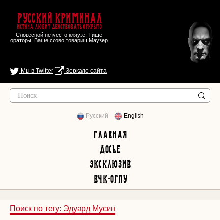
Русский Криминал
Истина любит действовать открыто
Словесной не место кляузе. Тише
ораторы! Ваше слово товарищ Маузер
Мы в Twitter
Зеркало сайта
Русский
English
Главная
Досье
Эксклюзив
ВЧК-ОГПУ
Поиск по тегу: Эдуард Мусин