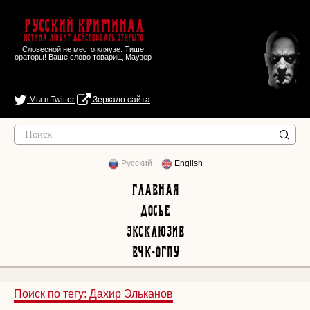
Русский Криминал
Истина любит действовать открыто
Словесной не место кляузе. Тише
ораторы! Ваше слово товарищ Маузер
Мы в Twitter
Зеркало сайта
Русский
English
Главная
Досье
Эксклюзив
ВЧК-ОГПУ
Поиск по тегу: Дахир Эльканов