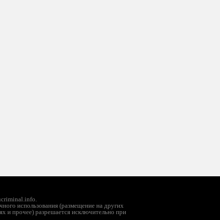
riminal.info.
чного использования (размещение на других
ях и прочее) разрешается исключительно при