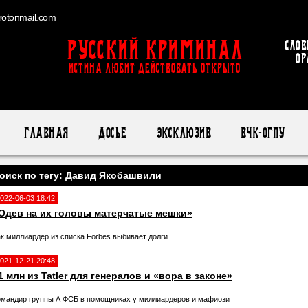
otonmail.com
Русский Криминал
Слов
ор
ИСТИНА ЛЮБИТ ДЕЙСТВОВАТЬ ОТКРЫТО
Главная
Досье
Эксклюзив
ВЧК-ОГПУ
оиск по тегу: Давид Якобашвили
022-06-03 18:42
Одев на их головы матерчатые мешки»
ак миллиардер из списка Forbes выбивает долги
021-12-21 20:48
1 млн из Tatler для генералов и «вора в законе»
омандир группы А ФСБ в помощниках у миллиардеров и мафиози