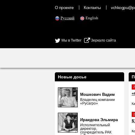
О проекте
Контакты
vchkogpu@pr
Русский
English
Мы в Twitter
Зеркало сайта
Новые досье
П
2
«
Мошкович Вадим
Владелец компании
«Русагро»
К
2
Ираидова Эльмира
$
Исполнительный
директор,
К
соучредитель РАК