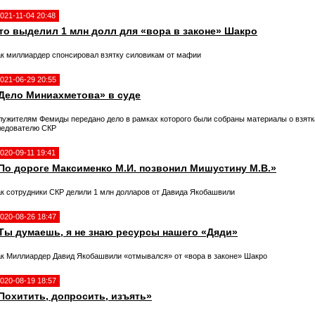
021-11-04 20:48
то выделил 1 млн долл для «вора в законе» Шакро
ак миллиардер спонсировал взятку силовикам от мафии
021-06-29 20:55
Дело Миниахметова» в суде
лужителям Фемиды передано дело в рамках которого были собраны материалы о взятк
ледователю СКР
020-09-11 19:41
По дороге Максименко М.И. позвонил Мишустину М.В.»
ак сотрудники СКР делили 1 млн долларов от Давида Якобашвили
020-08-26 18:47
Ты думаешь, я не знаю ресурсы нашего «Дяди»
ак Миллиардер Давид Якобашвили «отмывался» от «вора в законе» Шакро
020-08-19 18:57
Похитить, допросить, изъять»