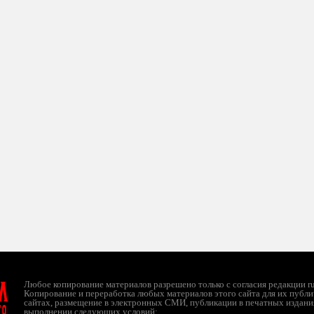
л
Любое копирование материалов разрешено только с согласия редакции ruc
Копирование и переработка любых материалов этого сайта для их публи
сайтах, размещение в электронных СМИ, публикации в печатных издани
ТО
выполнении следующих условий: