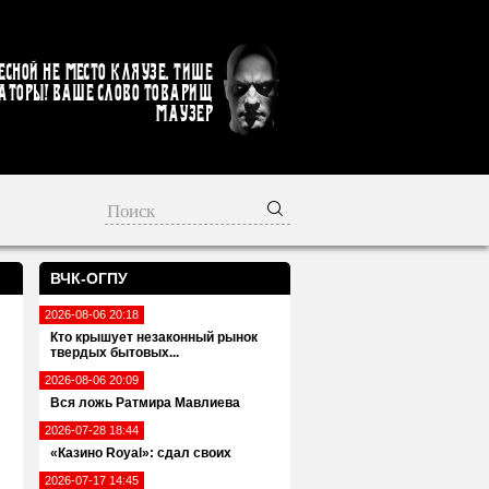
есной не место кляузе. Тише
аторы! Ваше слово товарищ
Маузер
ВЧК-ОГПУ
2026-08-06 20:18
Кто крышует незаконный рынок
твердых бытовых...
2026-08-06 20:09
Вся ложь Ратмира Мавлиева
2026-07-28 18:44
«Казино Royal»: сдал своих
2026-07-17 14:45