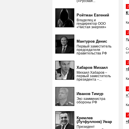
(«Русская...
2
К
Ройтман Евгений
Владелец и
К
гендиректор ООО
«Чистая энергия»
2
«
Мантуров Денис
Первый заместитель
С
председателя
с
правительства РФ
2
Хабаров Михаил
«
Михаил Хабаров –
первый заместитель
К
президента –...
2
Иванов Тимур
«
Экс-замминистра
обороны РФ
К
2
Кремлев
«
(Лутфуллоев) Умар
Президент