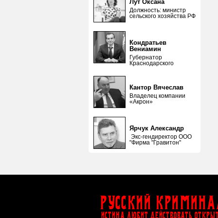
Лут Оксана
Должность: министр
сельского хозяйства РФ
Кондратьев
Вениамин
Губернатор
Краснодарского
Кантор Вячеслав
Владелец компании
«Акрон»
Ярчук Александр
Экс-гендиректор ООО
"Фирма "Гравитон"
Русский Кримина
ИСТИНА ЛЮБИТ ДЕЙСТВОВАТЬ ОТКРЫ