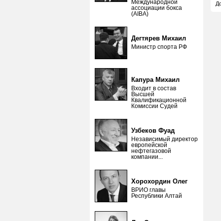
Международной
Д
ассоциации бокса
(AIBA)
Дегтярев Михаил
Министр спорта РФ
Капура Михаил
Входит в состав
Высшей
Квалификационной
Комиссии Судей
Узбеков Фуад
Независимый директор
европейской
нефтегазовой
компании...
Хорохордин Олег
ВРИО главы
Республики Алтай