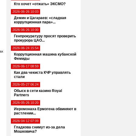
Кто хочет «отжать» ЭКСМО?
2026-06-26 10:03
Демин и Цагараев: «сладкая
коррупционная пара»...
2026-06-26 10:00
Генпрокуратуру просят проверить
прокурора ЦАО...
2026-06-24 15:54
ах
Коррупционная машина кубанской
Фемиды
2026-06-17 08:59
Как два чекиста КЧР управлять
стали
2026-05-27 06:24
Обыск в сети казино Royal
Partners
2026-05-26 10:20
Иеромонаха Ермогена обвиняют в
растлении...
2026-04-12 07:09
Гладкова снимут из-за дела
Мошковича?